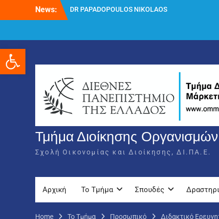
Skip
DR PAPADOPOULOS NIKOLAOS
News:
to
Δρ Παπαδόπουλος Νικόλαος
content
Διαδικασία υποβολής πρόσθετων
δικαιολογητικών και ενστάσεων για τη
χορήγηση του στεγαστικού επιδόματος
Ανοίξτε τη γραμμή εργαλείων
ακαδημαϊκού έτους 2025-2026.
Τμήμα Διοίκησης Οργανισμών,
Σχολή Οικονομίας και Διοίκησης, ΔΙ.ΠΑ.Ε.
Αρχική
Το Τμήμα
Σπουδές
Δραστηρ
Home
Το Τμήμα
Προσωπικό
Διδακτικό Ερευνη