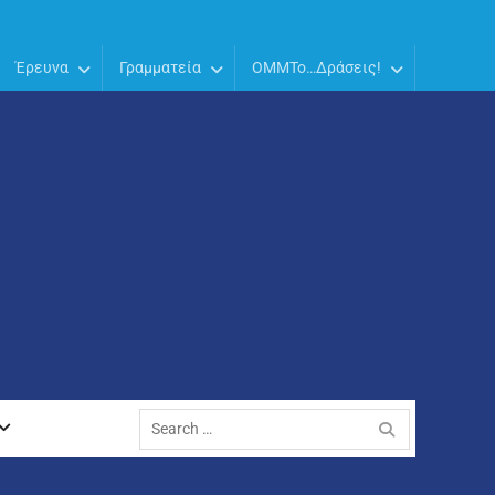
Έρευνα
Γραμματεία
OMMTo…Δράσεις!
Search
for: