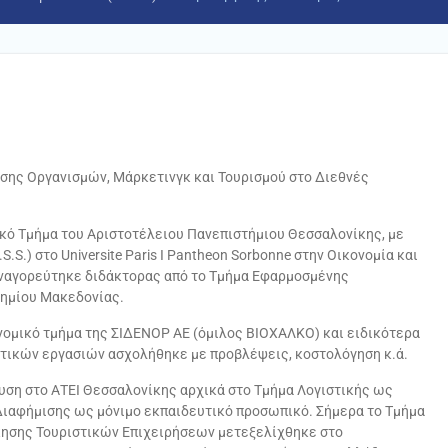
σης Οργανισμών, Μάρκετινγκ και Τουρισμού στο Διεθνές
κό Τμήμα του Αριστοτέλειου Πανεπιστήμιου Θεσσαλονίκης, με
.S.) στο Universite Paris I Pantheon Sorbonne στην Οικονομία και
αναγορεύτηκε διδάκτορας από το Τμήμα Εφαρμοσμένης
ημίου Μακεδονίας.
νομικό τμήμα της ΣΙΔΕΝΟΡ ΑΕ (όμιλος ΒΙΟΧΑΛΚΟ) και ειδικότερα
στικών εργασιών ασχολήθηκε με προβλέψεις, κοστολόγηση κ.ά.
ευση στο ΑΤΕΙ Θεσσαλονίκης αρχικά στο Τμήμα Λογιστικής ως
 Διαφήμισης ως μόνιμο εκπαιδευτικό προσωπικό. Σήμερα το Τμήμα
ίκησης Τουριστικών Επιχειρήσεων μετεξελίχθηκε στο