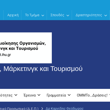
Αρχική
Το Τμήμα
Σπουδές
Δραστηριότητες
 Μάρκετινγκ και Τουρισμού
ιότητες
Έρευνα
Γραμματεία
OMMTo…Δράσεις!
Δρ Καργίδης Θεόδωρος
τικό Προσωπικό (Δ.Ε.Π.)