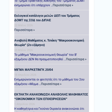
Το Τμήμα Πρακτικής Άσκησης του Τμήματος ΔΟΜΤ
ενημερώνει ότι υπάρχουν …
Περισσότερα »
Εκλογικοί κατάλογοι μελών ΔΕΠ του Τμήματος
ΔΟΜΤ της ΣΟΔ του ΔΙΠΑΕ
22 Μαΐου 2026
Περισσότερα »
Αναβολή Μαθήματος κ. Τσιάκη “Μακροοικονομική
Θεωρία” (2ο εξάμηνο)
20 Μαΐου 2026
Το μάθημα “Μακροοικονομική Θεωρία” του Β’
εξαμήνου ΔΕΝ θα πραγματοποιηθεί …
Περισσότερα »
ΜΙΓΜΑ ΜΑΡΚΕΤΙΝΓΚ 20/04
18 Απριλίου 2026
Ενημερώνονται οι φοιτητές ότι το μάθημα του 2ου
εξαμήνου «Μίγμα …
Περισσότερα »
ΕΚΤΑΚΤΗ ΑΝΑΚΟΙΝΩΣΗ ΑΝΑΒΟΛΗΣ ΜΑΘΗΜΑΤΟΣ
“ΟΙΚΟΝΟΜΙΚΗ ΤΩΝ ΕΠΙΧΕΙΡΗΣΕΩΝ”
1 Απριλίου 2026
Η καθηγήτρια κα Γκούνα Ουρανία ανακοινώνει ότι