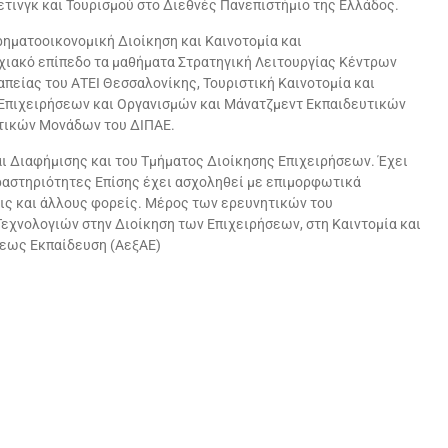
τινγκ και Τουρισμού στο Διεθνές Πανεπιστήμιο της Ελλάδος.
ρηματοοικονομική Διοίκηση και Καινοτομία και
υχιακό επίπεδο τα μαθήματα Στρατηγική Λειτουργίας Κέντρων
είας του ΑΤΕΙ Θεσσαλονίκης, Τουριστική Καινοτομία και
 Επιχειρήσεων και Οργανισμών και Μάνατζμεντ Εκπαιδευτικών
τικών Μονάδων του ΔΙΠΑΕ.
ι Διαφήμισης και του Τμήματος Διοίκησης Επιχειρήσεων. Έχει
ραστηριότητες Επίσης έχει ασχοληθεί με επιμορφωτικά
ις και άλλους φορείς. Μέρος των ερευνητικών του
χνολογιών στην Διοίκηση των Επιχειρήσεων, στη Καιντομία και
σεως Εκπαίδευση (ΑεξΑΕ)