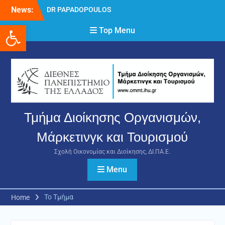
Skip
News:
DR PAPADOPOULOS
to
NIKOLAOS
Ανοίξτε τη γραμμή εργαλείων
content
Top Menu
Δρ Παπαδόπουλος
Νικόλαος
Διαδικασία υποβολής
πρόσθετων
δικαιολογητικών και
ενστάσεων για τη
χορήγηση του
στεγαστικού επιδόματος
Τμήμα Διοίκησης Οργανισμών,
ακαδημαϊκού έτους 2025-
2026.
Μάρκετινγκ και Τουρισμού
Σχολή Οικονομίας και Διοίκησης, ΔΙ.ΠΑ.Ε.
Menu
Το Τμήμα
Home