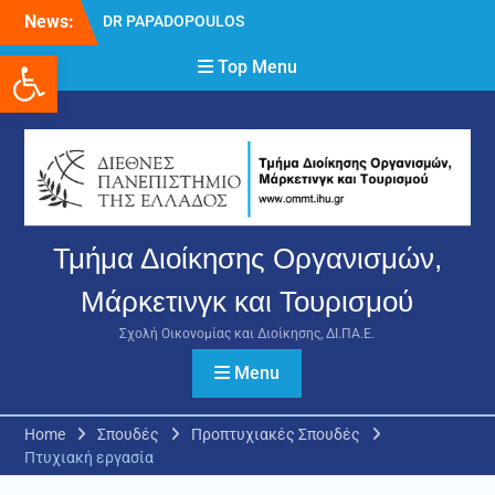
Skip
News:
DR PAPADOPOULOS
to
NIKOLAOS
Ανοίξτε τη γραμμή εργαλείων
content
Top Menu
Δρ Παπαδόπουλος
Νικόλαος
Διαδικασία υποβολής
πρόσθετων
δικαιολογητικών και
ενστάσεων για τη
χορήγηση του
στεγαστικού επιδόματος
Τμήμα Διοίκησης Οργανισμών,
ακαδημαϊκού έτους 2025-
2026.
Μάρκετινγκ και Τουρισμού
Σχολή Οικονομίας και Διοίκησης, ΔΙ.ΠΑ.Ε.
Menu
Home
Σπουδές
Προπτυχιακές Σπουδές
Πτυχιακή εργασία