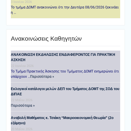
3 Ιουνίου 2026
Το τμήμα ΔΟΜΤ ανακοινώνει ότι την Δευτέρα 08/06/2026 ξεκινάει
η …
Ανακοινώσεις Καθηγητών
ANAKOINΩΣΗ ΕΚΔΗΛΩΣΗΣ ΕΝΔΙΑΦΕΡΟΝΤΟΣ ΓΙΑ ΠΡΑΚΤΙΚΗ
ΑΣΚΗΣΗ
22 Ιουνίου 2026
Το Τμήμα Πρακτικής Άσκησης του Τμήματος ΔΟΜΤ ενημερώνει ότι
υπάρχουν …
Περισσότερα »
Εκλογικοί κατάλογοι μελών ΔΕΠ του Τμήματος ΔΟΜΤ της ΣΟΔ του
ΔΙΠΑΕ
22 Μαΐου 2026
Περισσότερα »
Αναβολή Μαθήματος κ. Τσιάκη “Μακροοικονομική Θεωρία” (2ο
εξάμηνο)
20 Μαΐου 2026