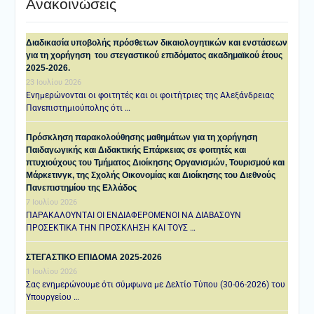
Ανακοινώσεις
Διαδικασία υποβολής πρόσθετων δικαιολογητικών και ενστάσεων
για τη χορήγηση του στεγαστικού επιδόματος ακαδημαϊκού έτους
2025-2026.
23 Ιουλίου 2026
Ενημερώνονται οι φοιτητές και οι φοιτήτριες της Αλεξάνδρειας
Πανεπιστημιούπολης ότι …
Πρόσκληση παρακολούθησης μαθημάτων για τη χορήγηση
Παιδαγωγικής και Διδακτικής Επάρκειας σε φοιτητές και
πτυχιούχους του Τμήματος Διοίκησης Οργανισμών, Τουρισμού και
Μάρκετινγκ, της Σχολής Οικονομίας και Διοίκησης του Διεθνούς
Πανεπιστημίου της Ελλάδος
7 Ιουλίου 2026
ΠΑΡΑΚΑΛΟΥΝΤΑΙ ΟΙ ΕΝΔΙΑΦΕΡΟΜΕΝΟΙ ΝΑ ΔΙΑΒΑΣΟΥΝ
ΠΡΟΣΕΚΤΙΚΑ ΤΗΝ ΠΡΟΣΚΛΗΣΗ ΚΑΙ ΤΟΥΣ …
ΣΤΕΓΑΣΤΙΚΟ ΕΠΙΔΟΜΑ 2025-2026
1 Ιουλίου 2026
Σας ενημερώνουμε ότι σύμφωνα με Δελτίο Τύπου (30-06-2026) του
Υπουργείου …