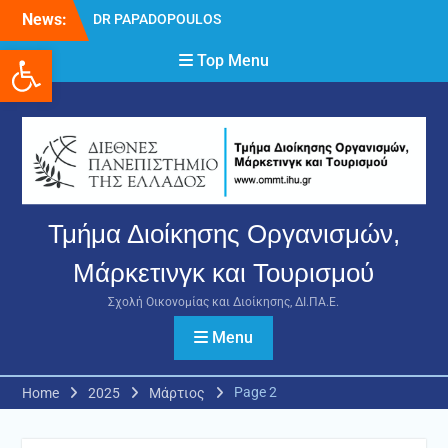
Skip
DR PAPADOPOULOS
News:
to
NIKOLAOS
Ανοίξτε τη γραμμή εργαλείων
content
Top Menu
Δρ Παπαδόπουλος
Νικόλαος
Διαδικασία υποβολής
πρόσθετων
δικαιολογητικών και
ενστάσεων για τη
χορήγηση του
στεγαστικού επιδόματος
Τμήμα Διοίκησης Οργανισμών,
ακαδημαϊκού έτους 2025-
2026.
Μάρκετινγκ και Τουρισμού
Σχολή Οικονομίας και Διοίκησης, ΔΙ.ΠΑ.Ε.
Menu
Page 2
Home
2025
Μάρτιος