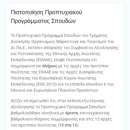
Πιστοποίηση Προπτυχιακού
Προγράμματος Σπουδών
Το Προπτυχιακό Πρόγραμμα Σπουδών του Τμήματος
Διοίκησης Οργανισμών, Μάρκετινγκ και Τουρισμού του
Δι.Πα.Ε., κατόπιν απόφασης του Συμβουλίου Αξιολόγησης
και Πιστοποίησης της Εθνικής Αρχής Ανώτατης
Εκπαίδευσης (ΕΘΑΑΕ), έλαβε Πιστοποίηση ότι
συμμορφώνεται
πλήρως
με τις αρχές του προτύπου
ποιότητας της ΕΘΑΑΕ και τις Αρχές Διασφάλισης
Ποιότητας του Ευρωπαϊκού Χώρου Ανώτατης
Εκπαίδευσης (ESG 2015) για το επίπεδο σπουδών 6 του
Εθνικού και Ευρωπαϊκού Πλαισίου Προσόντων.
Αξίζει να σημειωθεί ότι, στην έκθεση εξωτερικής
αξιολόγησης το Προπτυχιακό Πρόγραμμα Σπουδών
βαθμολογήθηκε συνολικά με
άριστα
, επιτυγχάνοντας
βαθμολογία πλήρους συμμόρφωσης και στις 12 αρχές
του προτύπου ποιότητας (
12 στα 12
).