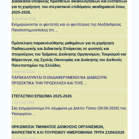
Διαδικασία υποβολής πρόσθετων δικαιολογητικών και ενστάσεων
για τη χορήγηση του στεγαστικού επιδόματος ακαδημαϊκού έτους
2025-2026.
23 Ιουλίου 2026
Ενημερώνονται οι φοιτητές και οι φοιτήτριες της Αλεξάνδρειας
Πανεπιστημιούπολης ότι …
Πρόσκληση παρακολούθησης μαθημάτων για τη χορήγηση
Παιδαγωγικής και Διδακτικής Επάρκειας σε φοιτητές και
πτυχιούχους του Τμήματος Διοίκησης Οργανισμών, Τουρισμού και
Μάρκετινγκ, της Σχολής Οικονομίας και Διοίκησης του Διεθνούς
Πανεπιστημίου της Ελλάδος
7 Ιουλίου 2026
ΠΑΡΑΚΑΛΟΥΝΤΑΙ ΟΙ ΕΝΔΙΑΦΕΡΟΜΕΝΟΙ ΝΑ ΔΙΑΒΑΣΟΥΝ
ΠΡΟΣΕΚΤΙΚΑ ΤΗΝ ΠΡΟΣΚΛΗΣΗ ΚΑΙ ΤΟΥΣ …
ΣΤΕΓΑΣΤΙΚΟ ΕΠΙΔΟΜΑ 2025-2026
1 Ιουλίου 2026
Σας ενημερώνουμε ότι σύμφωνα με Δελτίο Τύπου (30-06-2026) του
Υπουργείου …
ΟΡΚΩΜΟΣΙΑ ΤΜΗΜΑΤΟΣ ΔΙΟΙΚΗΣΗΣ ΟΡΓΑΝΙΣΜΩΝ,
ΜΑΡΚΕΤΙΝΓΚ ΚΑΙ ΤΟΥΡΙΣΜΟΥ ΗΜΕΡΟΜΗΝΙΑ TΡΙΤΗ 23/06/2026
15 Ιουνίου 2026