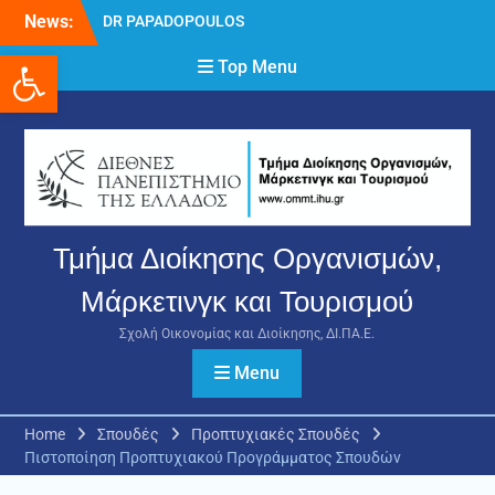
Skip
News:
DR PAPADOPOULOS
to
NIKOLAOS
Ανοίξτε τη γραμμή εργαλείων
content
Top Menu
Δρ Παπαδόπουλος
Νικόλαος
Διαδικασία υποβολής
πρόσθετων
δικαιολογητικών και
ενστάσεων για τη
χορήγηση του
στεγαστικού επιδόματος
Τμήμα Διοίκησης Οργανισμών,
ακαδημαϊκού έτους 2025-
2026.
Μάρκετινγκ και Τουρισμού
Σχολή Οικονομίας και Διοίκησης, ΔΙ.ΠΑ.Ε.
Menu
Home
Σπουδές
Προπτυχιακές Σπουδές
Πιστοποίηση Προπτυχιακού Προγράμματος Σπουδών