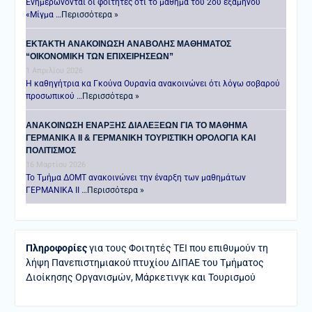
Ενημερώνονται οι φοιτητές ότι το μάθημα του 2ου εξαμήνου
«Μίγμα …
Περισσότερα »
ΕΚΤΑΚΤΗ ΑΝΑΚΟΙΝΩΣΗ ΑΝΑΒΟΛΗΣ ΜΑΘΗΜΑΤΟΣ
“ΟΙΚΟΝΟΜΙΚΗ ΤΩΝ ΕΠΙΧΕΙΡΗΣΕΩΝ”
1 Απριλίου 2026
Η καθηγήτρια κα Γκούνα Ουρανία ανακοινώνει ότι λόγω σοβαρού
προσωπικού …
Περισσότερα »
ANAKOINΩΣΗ ΕΝΑΡΞΗΣ ΔΙΑΛΕΞΕΩΝ ΓΙΑ ΤΟ ΜΑΘΗΜΑ
ΓΕΡΜΑΝΙΚΑ ΙΙ & ΓΕΡΜΑΝΙΚΗ ΤΟΥΡΙΣΤΙΚΗ ΟΡΟΛΟΓΙΑ ΚΑΙ
ΠΟΛΙΤΙΣΜΟΣ
16 Μαρτίου 2026
Το Τμήμα ΔΟΜΤ ανακοινώνει την έναρξη των μαθημάτων
ΓΕΡΜΑΝΙΚΑ ΙΙ …
Περισσότερα »
Πληροφορίες
για τους Φοιτητές ΤΕΙ που επιθυμούν τη
λήψη Πανεπιστημιακού πτυχίου ΔΙΠΑΕ του Τμήματος
Διοίκησης Οργανισμών, Μάρκετινγκ και Τουρισμού