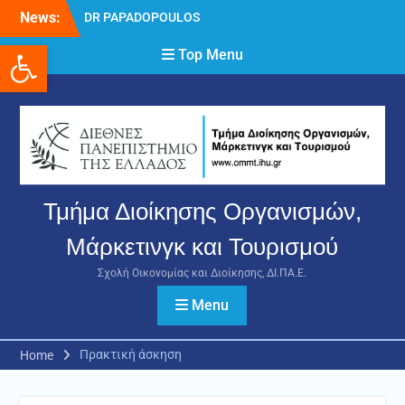
Skip
News:
DR PAPADOPOULOS
to
NIKOLAOS
Ανοίξτε τη γραμμή εργαλείων
content
Top Menu
Δρ Παπαδόπουλος
Νικόλαος
Διαδικασία υποβολής
πρόσθετων
δικαιολογητικών και
ενστάσεων για τη
χορήγηση του
στεγαστικού επιδόματος
Τμήμα Διοίκησης Οργανισμών,
ακαδημαϊκού έτους 2025-
2026.
Μάρκετινγκ και Τουρισμού
Σχολή Οικονομίας και Διοίκησης, ΔΙ.ΠΑ.Ε.
Menu
Πρακτική άσκηση
Home