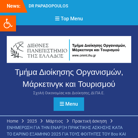
Skip
News:
DR PAPADOPOULOS
to
NIKOLAOS
Ανοίξτε τη γραμμή εργαλείων
content
Top Menu
Δρ Παπαδόπουλος
Νικόλαος
Διαδικασία υποβολής
πρόσθετων
δικαιολογητικών και
ενστάσεων για τη
χορήγηση του
στεγαστικού επιδόματος
Τμήμα Διοίκησης Οργανισμών,
ακαδημαϊκού έτους 2025-
2026.
Μάρκετινγκ και Τουρισμού
Σχολή Οικονομίας και Διοίκησης, ΔΙ.ΠΑ.Ε.
Menu
Home
2025
Μάρτιος
Πρακτική άσκηση
ΕΝΗΜΕΡΩΣΗ ΓΙΑ ΤΗΝ ΕΝΑΡΞΗ ΠΡΑΚΤΙΚΗΣ ΑΣΚΗΣΗΣ ΚΑΤΑ
ΤΟ ΕΑΡΙΝΟ ΕΞΑΜΗΝΟ 2025 ΓΙΑ ΤΟΥΣ ΦΟΙΤΗΤΕΣ ΤΟΥ 8ου ΚΑΙ