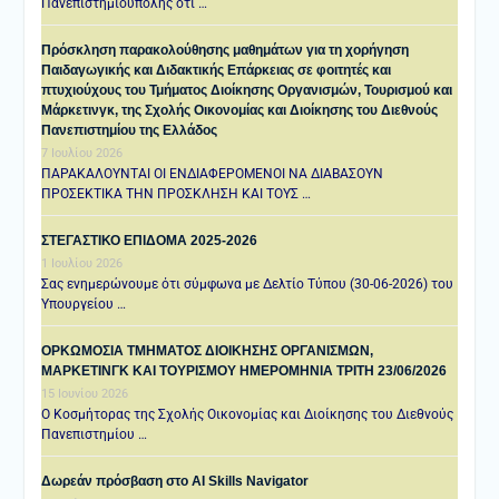
Πανεπιστημιούπολης ότι …
Πρόσκληση παρακολούθησης μαθημάτων για τη χορήγηση
Παιδαγωγικής και Διδακτικής Επάρκειας σε φοιτητές και
πτυχιούχους του Τμήματος Διοίκησης Οργανισμών, Τουρισμού και
Μάρκετινγκ, της Σχολής Οικονομίας και Διοίκησης του Διεθνούς
Πανεπιστημίου της Ελλάδος
7 Ιουλίου 2026
ΠΑΡΑΚΑΛΟΥΝΤΑΙ ΟΙ ΕΝΔΙΑΦΕΡΟΜΕΝΟΙ ΝΑ ΔΙΑΒΑΣΟΥΝ
ΠΡΟΣΕΚΤΙΚΑ ΤΗΝ ΠΡΟΣΚΛΗΣΗ ΚΑΙ ΤΟΥΣ …
ΣΤΕΓΑΣΤΙΚΟ ΕΠΙΔΟΜΑ 2025-2026
1 Ιουλίου 2026
Σας ενημερώνουμε ότι σύμφωνα με Δελτίο Τύπου (30-06-2026) του
Υπουργείου …
ΟΡΚΩΜΟΣΙΑ ΤΜΗΜΑΤΟΣ ΔΙΟΙΚΗΣΗΣ ΟΡΓΑΝΙΣΜΩΝ,
ΜΑΡΚΕΤΙΝΓΚ ΚΑΙ ΤΟΥΡΙΣΜΟΥ ΗΜΕΡΟΜΗΝΙΑ TΡΙΤΗ 23/06/2026
15 Ιουνίου 2026
Ο Κοσμήτορας της Σχολής Οικονομίας και Διοίκησης του Διεθνούς
Πανεπιστημίου …
Δωρεάν πρόσβαση στο AI Skills Navigator