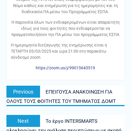
Νόμο καθώς και ενημέρωση για τις ημερομηνίες και τη
διαδικασία ΠΑ μέσω του Προγράμματος ΕΣΠΑ.
Η παρουσία όλων των ενδιαφερομένων είναι απαραίτητη
ιδίως για τους φοιτητές που ενδιαφέρονται να
πραγματοποιήσουν την ΠΑ μέσω του προγράμματος ΕΣΠΑ
Η ημερομηνία διεξαγωγής της ενημέρωσης είναι η
ΤΕΤΑΡΤΗ 05/03/2025 και ώρα 21:00 στο παρακάτω
σύνδεσμο zoom
https://zoom.us/j/99015643519
Πλοήγηση
Previous
Previous
EΠΕΙΓΟΥΣΑ ΑΝΑΚΟΙΝΩΣΗ ΓΙΑ
άρθρων
post:
ΟΛΟΥΣ ΤΟΥΣ ΦΟΙΤΗΤΕΣ ΤΟΥ ΤΜΗΜΑΤΟΣ ΔΟΜΤ
Next
Next
Το έργο INTERSMARTS
post:
ολοκληρώνει την ανάλυση περιπτώσεων με σκοπό