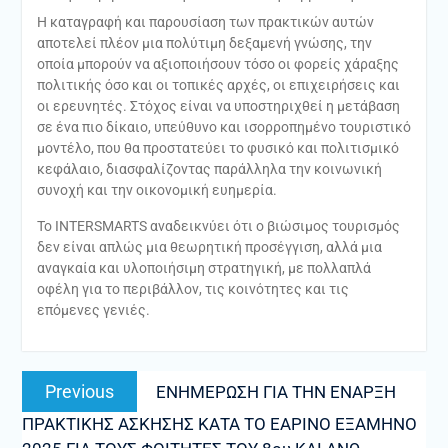
Η καταγραφή και παρουσίαση των πρακτικών αυτών
αποτελεί πλέον μια πολύτιμη δεξαμενή γνώσης, την
οποία μπορούν να αξιοποιήσουν τόσο οι φορείς χάραξης
πολιτικής όσο και οι τοπικές αρχές, οι επιχειρήσεις και
οι ερευνητές. Στόχος είναι να υποστηριχθεί η μετάβαση
σε ένα πιο δίκαιο, υπεύθυνο και ισορροπημένο τουριστικό
μοντέλο, που θα προστατεύει το φυσικό και πολιτισμικό
κεφάλαιο, διασφαλίζοντας παράλληλα την κοινωνική
συνοχή και την οικονομική ευημερία.
Το INTERSMARTS αναδεικνύει ότι ο βιώσιμος τουρισμός
δεν είναι απλώς μια θεωρητική προσέγγιση, αλλά μια
αναγκαία και υλοποιήσιμη στρατηγική, με πολλαπλά
οφέλη για το περιβάλλον, τις κοινότητες και τις
επόμενες γενιές.
Πλοήγηση
Previous
Previous
ΕΝΗΜΕΡΩΣΗ ΓΙΑ ΤΗΝ ΕΝΑΡΞΗ
άρθρων
post:
ΠΡΑΚΤΙΚΗΣ ΑΣΚΗΣΗΣ ΚΑΤΑ ΤΟ ΕΑΡΙΝΟ ΕΞΑΜΗΝΟ