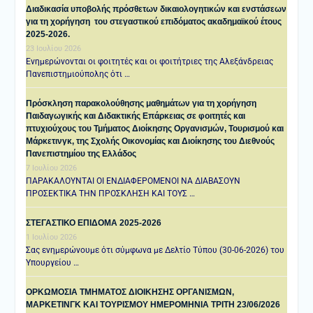
Διαδικασία υποβολής πρόσθετων δικαιολογητικών και ενστάσεων
για τη χορήγηση του στεγαστικού επιδόματος ακαδημαϊκού έτους
2025-2026.
23 Ιουλίου 2026
Ενημερώνονται οι φοιτητές και οι φοιτήτριες της Αλεξάνδρειας
Πανεπιστημιούπολης ότι …
Πρόσκληση παρακολούθησης μαθημάτων για τη χορήγηση
Παιδαγωγικής και Διδακτικής Επάρκειας σε φοιτητές και
πτυχιούχους του Τμήματος Διοίκησης Οργανισμών, Τουρισμού και
Μάρκετινγκ, της Σχολής Οικονομίας και Διοίκησης του Διεθνούς
Πανεπιστημίου της Ελλάδος
7 Ιουλίου 2026
ΠΑΡΑΚΑΛΟΥΝΤΑΙ ΟΙ ΕΝΔΙΑΦΕΡΟΜΕΝΟΙ ΝΑ ΔΙΑΒΑΣΟΥΝ
ΠΡΟΣΕΚΤΙΚΑ ΤΗΝ ΠΡΟΣΚΛΗΣΗ ΚΑΙ ΤΟΥΣ …
ΣΤΕΓΑΣΤΙΚΟ ΕΠΙΔΟΜΑ 2025-2026
1 Ιουλίου 2026
Σας ενημερώνουμε ότι σύμφωνα με Δελτίο Τύπου (30-06-2026) του
Υπουργείου …
ΟΡΚΩΜΟΣΙΑ ΤΜΗΜΑΤΟΣ ΔΙΟΙΚΗΣΗΣ ΟΡΓΑΝΙΣΜΩΝ,
ΜΑΡΚΕΤΙΝΓΚ ΚΑΙ ΤΟΥΡΙΣΜΟΥ ΗΜΕΡΟΜΗΝΙΑ TΡΙΤΗ 23/06/2026