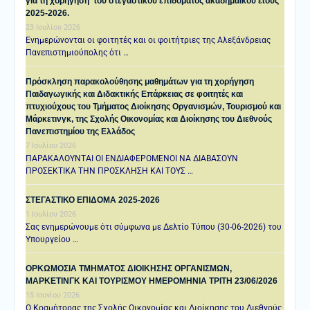
για τη χορήγηση του στεγαστικού επιδόματος ακαδημαϊκού έτους
2025-2026.
23 Ιουλίου 2026
Ενημερώνονται οι φοιτητές και οι φοιτήτριες της Αλεξάνδρειας
Πανεπιστημιούπολης ότι …
Πρόσκληση παρακολούθησης μαθημάτων για τη χορήγηση
Παιδαγωγικής και Διδακτικής Επάρκειας σε φοιτητές και
πτυχιούχους του Τμήματος Διοίκησης Οργανισμών, Τουρισμού και
Μάρκετινγκ, της Σχολής Οικονομίας και Διοίκησης του Διεθνούς
Πανεπιστημίου της Ελλάδος
7 Ιουλίου 2026
ΠΑΡΑΚΑΛΟΥΝΤΑΙ ΟΙ ΕΝΔΙΑΦΕΡΟΜΕΝΟΙ ΝΑ ΔΙΑΒΑΣΟΥΝ
ΠΡΟΣΕΚΤΙΚΑ ΤΗΝ ΠΡΟΣΚΛΗΣΗ ΚΑΙ ΤΟΥΣ …
ΣΤΕΓΑΣΤΙΚΟ ΕΠΙΔΟΜΑ 2025-2026
1 Ιουλίου 2026
Σας ενημερώνουμε ότι σύμφωνα με Δελτίο Τύπου (30-06-2026) του
Υπουργείου …
ΟΡΚΩΜΟΣΙΑ ΤΜΗΜΑΤΟΣ ΔΙΟΙΚΗΣΗΣ ΟΡΓΑΝΙΣΜΩΝ,
ΜΑΡΚΕΤΙΝΓΚ ΚΑΙ ΤΟΥΡΙΣΜΟΥ ΗΜΕΡΟΜΗΝΙΑ TΡΙΤΗ 23/06/2026
15 Ιουνίου 2026
Ο Κοσμήτορας της Σχολής Οικονομίας και Διοίκησης του Διεθνούς