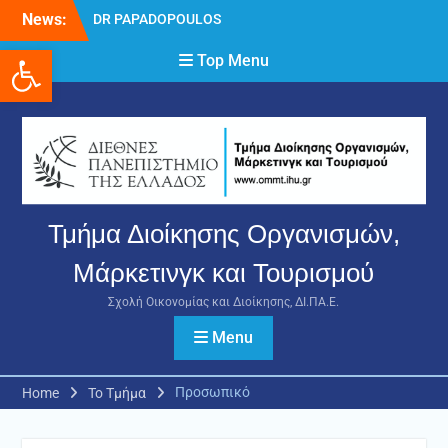
Skip
News:
DR PAPADOPOULOS
to
NIKOLAOS
Ανοίξτε τη γραμμή εργαλείων
content
Top Menu
Δρ Παπαδόπουλος
Νικόλαος
Διαδικασία υποβολής
πρόσθετων
δικαιολογητικών και
ενστάσεων για τη
χορήγηση του
στεγαστικού επιδόματος
Τμήμα Διοίκησης Οργανισμών,
ακαδημαϊκού έτους 2025-
2026.
Μάρκετινγκ και Τουρισμού
Σχολή Οικονομίας και Διοίκησης, ΔΙ.ΠΑ.Ε.
Menu
Προσωπικό
Home
Το Τμήμα