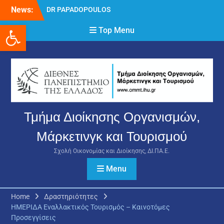
Skip
News:
DR PAPADOPOULOS
to
NIKOLAOS
Ανοίξτε τη γραμμή εργαλείων
content
Top Menu
Δρ Παπαδόπουλος
Νικόλαος
Διαδικασία υποβολής
πρόσθετων
δικαιολογητικών και
ενστάσεων για τη
χορήγηση του
στεγαστικού επιδόματος
Τμήμα Διοίκησης Οργανισμών,
ακαδημαϊκού έτους 2025-
2026.
Μάρκετινγκ και Τουρισμού
Σχολή Οικονομίας και Διοίκησης, ΔΙ.ΠΑ.Ε.
Menu
Home
Δραστηριότητες
ΗΜΕΡΙΔΑ Εναλλακτικός Τουρισμός – Καινοτόμες
Προσεγγίσεις