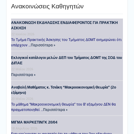
Ανακοινώσεις Καθηγητών
ANAKOINΩΣΗ ΕΚΔΗΛΩΣΗΣ ΕΝΔΙΑΦΕΡΟΝΤΟΣ ΓΙΑ ΠΡΑΚΤΙΚΗ
ΑΣΚΗΣΗ
22 Ιουνίου 2026
Το Τμήμα Πρακτικής Άσκησης του Τμήματος ΔΟΜΤ ενημερώνει ότι
υπάρχουν …
Περισσότερα »
Εκλογικοί κατάλογοι μελών ΔΕΠ του Τμήματος ΔΟΜΤ της ΣΟΔ του
ΔΙΠΑΕ
22 Μαΐου 2026
Περισσότερα »
Αναβολή Μαθήματος κ. Τσιάκη “Μακροοικονομική Θεωρία” (2ο
εξάμηνο)
20 Μαΐου 2026
Το μάθημα “Μακροοικονομική Θεωρία” του Β’ εξαμήνου ΔΕΝ θα
πραγματοποιηθεί …
Περισσότερα »
ΜΙΓΜΑ ΜΑΡΚΕΤΙΝΓΚ 20/04
18 Απριλίου 2026
Ενημερώνονται οι φοιτητές ότι το μάθημα του 2ου εξαμήνου