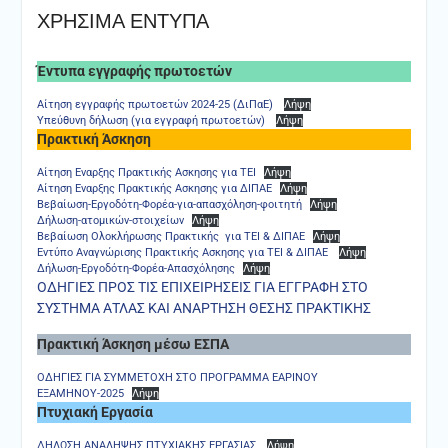
ΧΡΗΣΙΜΑ ΕΝΤΥΠΑ
Έντυπα εγγραφής πρωτοετών
Αίτηση εγγραφής πρωτοετών 2024-25 (ΔιΠαΕ)
Λήψη
Υπεύθυνη δήλωση (για εγγραφή πρωτοετών)
Λήψη
Πρακτική Άσκηση
Αίτηση Εναρξης Πρακτικής Ασκησης για ΤΕΙ
Λήψη
Αίτηση Εναρξης Πρακτικής Ασκησης για ΔΙΠΑΕ
Λήψη
Βεβαίωση-Εργοδότη-Φορέα-για-απασχόληση-φοιτητή
Λήψη
Δήλωση-ατομικών-στοιχείων
Λήψη
Βεβαίωση Ολοκλήρωσης Πρακτικής για ΤΕΙ & ΔΙΠΑΕ
Λήψη
Εντύπο Αναγνώρισης Πρακτικής Ασκησης για ΤΕΙ & ΔΙΠΑΕ
Λήψη
Δήλωση-Εργοδότη-Φορέα-Απασχόλησης
Λήψη
ΟΔΗΓΙΕΣ ΠΡΟΣ ΤΙΣ ΕΠΙΧΕΙΡΗΣΕΙΣ ΓΙΑ ΕΓΓΡΑΦΗ ΣΤΟ
ΣΥΣΤΗΜΑ ΑΤΛΑΣ ΚΑΙ ΑΝΑΡΤΗΣΗ ΘΕΣΗΣ ΠΡΑΚΤΙΚΗΣ
Πρακτική Άσκηση μέσω ΕΣΠΑ
ΟΔΗΓΙΕΣ ΓΙΑ ΣΥΜΜΕΤΟΧΗ ΣΤΟ ΠΡΟΓΡΑΜΜΑ ΕΑΡΙΝΟΥ
ΕΞΑΜΗΝΟΥ-2025
Λήψη
Πτυχιακή Εργασία
ΔΗΛΩΣΗ ΑΝΑΛΗΨΗΣ ΠΤΥΧΙΑΚΗΣ ΕΡΓΑΣΙΑΣ
Λήψη