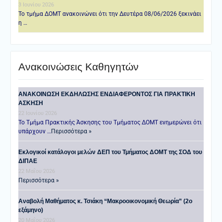
3 Ιουνίου 2026
Το τμήμα ΔΟΜΤ ανακοινώνει ότι την Δευτέρα 08/06/2026 ξεκινάει
η …
Ανακοινώσεις Καθηγητών
ANAKOINΩΣΗ ΕΚΔΗΛΩΣΗΣ ΕΝΔΙΑΦΕΡΟΝΤΟΣ ΓΙΑ ΠΡΑΚΤΙΚΗ
ΑΣΚΗΣΗ
22 Ιουνίου 2026
Το Τμήμα Πρακτικής Άσκησης του Τμήματος ΔΟΜΤ ενημερώνει ότι
υπάρχουν …
Περισσότερα »
Εκλογικοί κατάλογοι μελών ΔΕΠ του Τμήματος ΔΟΜΤ της ΣΟΔ του
ΔΙΠΑΕ
22 Μαΐου 2026
Περισσότερα »
Αναβολή Μαθήματος κ. Τσιάκη “Μακροοικονομική Θεωρία” (2ο
εξάμηνο)
20 Μαΐου 2026