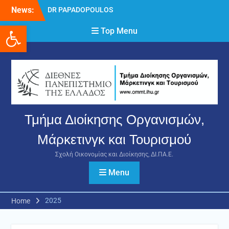
Skip
News:
DR PAPADOPOULOS
to
NIKOLAOS
Ανοίξτε τη γραμμή εργαλείων
content
Top Menu
Δρ Παπαδόπουλος
Νικόλαος
Διαδικασία υποβολής
πρόσθετων
δικαιολογητικών και
ενστάσεων για τη
χορήγηση του
στεγαστικού επιδόματος
Τμήμα Διοίκησης Οργανισμών,
ακαδημαϊκού έτους 2025-
2026.
Μάρκετινγκ και Τουρισμού
Σχολή Οικονομίας και Διοίκησης, ΔΙ.ΠΑ.Ε.
Menu
2025
Home