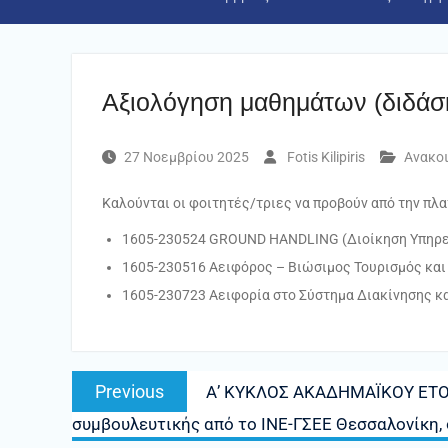
Αξιολόγηση μαθημάτων (διδάσ
27 Νοεμβρίου 2025
Fotis Kilipiris
Ανακο
Καλούνται οι φοιτητές/τριες να προβούν από την π
1605-230524 GROUND HANDLING (Διοίκηση Υπηρ
1605-230516 Αειφόρος – Βιώσιμος Τουρισμός και
1605-230723 Αειφορία στο Σύστημα Διακίνησης κ
Πλοήγηση
Previous
Previous
Α’ ΚΥΚΛΟΣ ΑΚΑΔΗΜΑΪΚΟΥ ΕΤΟΥ
άρθρων
post:
συμβουλευτικής από το ΙΝΕ-ΓΣΕΕ Θεσσαλονίκη, 