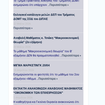
Το Τμήμα Πρακτικής Άσκησης του Τμήματος ΔΟΜΤ
ενημερώνει ότι υπάρχουν …
Περισσότερα »
Εκλογικοί κατάλογοι μελών ΔΕΠ του Τμήματος
ΔΟΜΤ της ΣΟΔ του ΔΙΠΑΕ
22 Μαΐου 2026
Περισσότερα »
Αναβολή Μαθήματος κ. Τσιάκη “Μακροοικονομική
Θεωρία” (2ο εξάμηνο)
20 Μαΐου 2026
Το μάθημα “Μακροοικονομική Θεωρία” του Β’
εξαμήνου ΔΕΝ θα πραγματοποιηθεί …
Περισσότερα »
ΜΙΓΜΑ ΜΑΡΚΕΤΙΝΓΚ 20/04
18 Απριλίου 2026
Ενημερώνονται οι φοιτητές ότι το μάθημα του 2ου
εξαμήνου «Μίγμα …
Περισσότερα »
ΕΚΤΑΚΤΗ ΑΝΑΚΟΙΝΩΣΗ ΑΝΑΒΟΛΗΣ ΜΑΘΗΜΑΤΟΣ
“ΟΙΚΟΝΟΜΙΚΗ ΤΩΝ ΕΠΙΧΕΙΡΗΣΕΩΝ”
1 Απριλίου 2026
Η καθηγήτρια κα Γκούνα Ουρανία ανακοινώνει ότι