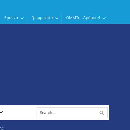
Έρευνα
Γραμματεία
OMMTo…Δράσεις!
Search
for:
ης)