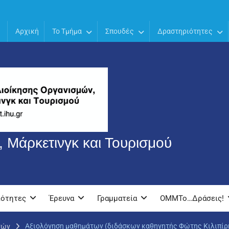
Αρχική
Το Τμήμα
Σπουδές
Δραστηριότητες
 Μάρκετινγκ και Τουρισμού
ιότητες
Έρευνα
Γραμματεία
OMMTo…Δράσεις!
Αξιολόγηση μαθημάτων (διδάσκων καθηγητής Φώτης Κιλιπίρ
τών