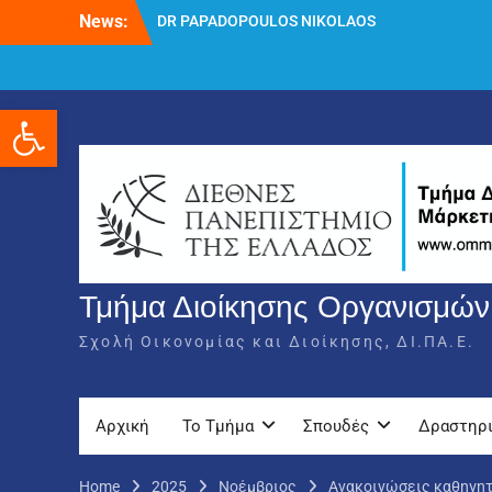
Skip
News:
DR PAPADOPOULOS NIKOLAOS
to
Δρ Παπαδόπουλος Νικόλαος
content
Διαδικασία υποβολής πρόσθετων
δικαιολογητικών και ενστάσεων για τη
Ανοίξτε τη γραμμή εργαλείων
χορήγηση του στεγαστικού επιδόματος
ακαδημαϊκού έτους 2025-2026.
Τμήμα Διοίκησης Οργανισμών,
Σχολή Οικονομίας και Διοίκησης, ΔΙ.ΠΑ.Ε.
Αρχική
Το Τμήμα
Σπουδές
Δραστηρ
Home
2025
Νοέμβριος
Ανακοινώσεις καθηγη