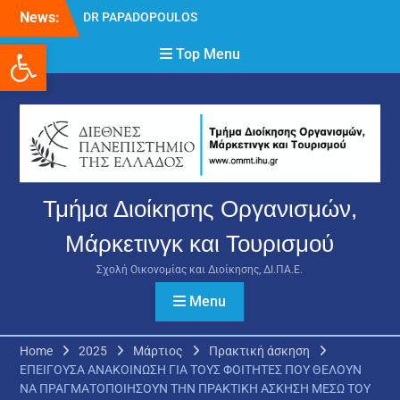
Skip
News:
DR PAPADOPOULOS
to
NIKOLAOS
Ανοίξτε τη γραμμή εργαλείων
content
Top Menu
Δρ Παπαδόπουλος
Νικόλαος
Διαδικασία υποβολής
πρόσθετων
δικαιολογητικών και
ενστάσεων για τη
χορήγηση του
στεγαστικού επιδόματος
Τμήμα Διοίκησης Οργανισμών,
ακαδημαϊκού έτους 2025-
2026.
Μάρκετινγκ και Τουρισμού
Σχολή Οικονομίας και Διοίκησης, ΔΙ.ΠΑ.Ε.
Menu
Home
2025
Μάρτιος
Πρακτική άσκηση
ΕΠΕΙΓΟΥΣΑ ΑΝΑΚΟΙΝΩΣΗ ΓΙΑ ΤΟΥΣ ΦΟΙΤΗΤΕΣ ΠΟΥ ΘΕΛΟΥΝ
ΝΑ ΠΡΑΓΜΑΤΟΠΟΙΗΣΟΥΝ ΤΗΝ ΠΡΑΚΤΙΚΗ ΑΣΚΗΣΗ ΜΕΣΩ ΤΟΥ