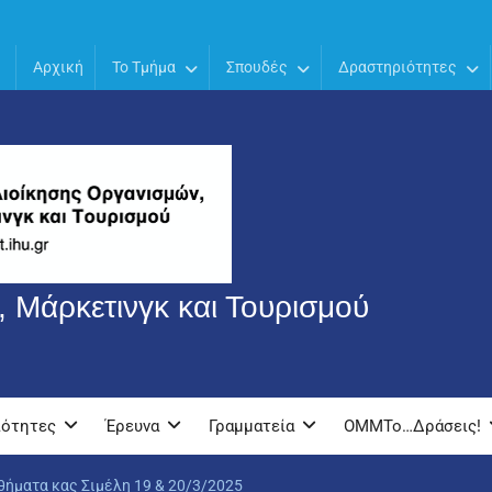
Αρχική
Το Τμήμα
Σπουδές
Δραστηριότητες
 Μάρκετινγκ και Τουρισμού
ιότητες
Έρευνα
Γραμματεία
OMMTo…Δράσεις!
ήματα κας Σιμέλη 19 & 20/3/2025