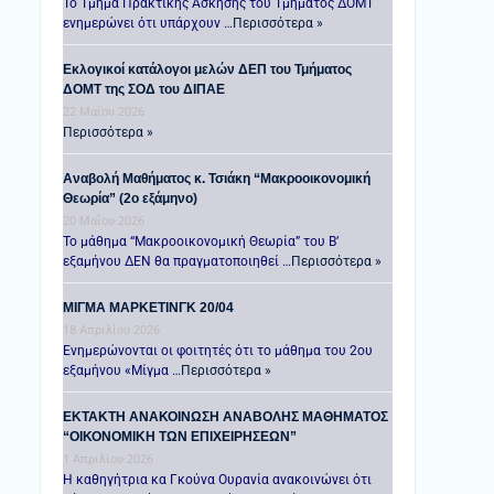
Το Τμήμα Πρακτικής Άσκησης του Τμήματος ΔΟΜΤ
ενημερώνει ότι υπάρχουν …
Περισσότερα »
Εκλογικοί κατάλογοι μελών ΔΕΠ του Τμήματος
ΔΟΜΤ της ΣΟΔ του ΔΙΠΑΕ
22 Μαΐου 2026
Περισσότερα »
Αναβολή Μαθήματος κ. Τσιάκη “Μακροοικονομική
Θεωρία” (2ο εξάμηνο)
20 Μαΐου 2026
Το μάθημα “Μακροοικονομική Θεωρία” του Β’
εξαμήνου ΔΕΝ θα πραγματοποιηθεί …
Περισσότερα »
ΜΙΓΜΑ ΜΑΡΚΕΤΙΝΓΚ 20/04
18 Απριλίου 2026
Ενημερώνονται οι φοιτητές ότι το μάθημα του 2ου
εξαμήνου «Μίγμα …
Περισσότερα »
ΕΚΤΑΚΤΗ ΑΝΑΚΟΙΝΩΣΗ ΑΝΑΒΟΛΗΣ ΜΑΘΗΜΑΤΟΣ
“ΟΙΚΟΝΟΜΙΚΗ ΤΩΝ ΕΠΙΧΕΙΡΗΣΕΩΝ”
1 Απριλίου 2026
Η καθηγήτρια κα Γκούνα Ουρανία ανακοινώνει ότι