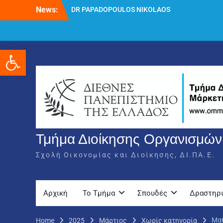
Skip
News:
DR PAPADOPOULOS NIKOLAOS
to
Δρ Παπαδόπουλος Νικόλαος
content
Διαδικασία υποβολής πρόσθετων
δικαιολογητικών και ενστάσεων για τη
Ανοίξτε τη γραμμή εργαλείων
χορήγηση του στεγαστικού επιδόματος
ακαδημαϊκού έτους 2025-2026.
Τμήμα Διοίκησης Οργανισμών,
Σχολή Οικονομίας και Διοίκησης, ΔΙ.ΠΑ.Ε.
Αρχική
Το Τμήμα
Σπουδές
Δραστηρ
Μαθ
Home
2025
Μάρτιος
Χωρίς κατηγορία