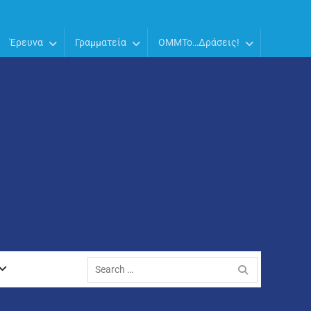
Έρευνα
Γραμματεία
OMMTo…Δράσεις!
Search
for: