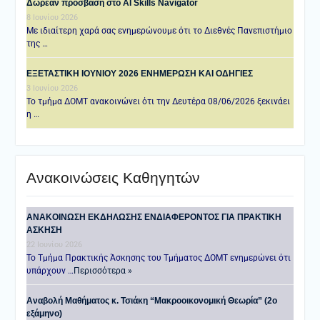
Δωρεάν πρόσβαση στο AI Skills Navigator
8 Ιουνίου 2026
Με ιδιαίτερη χαρά σας ενημερώνουμε ότι το Διεθνές Πανεπιστήμιο
της …
ΕΞΕΤΑΣΤΙΚΗ IOYNIOY 2026 ΕΝΗΜΕΡΩΣΗ ΚΑΙ ΟΔΗΓΙΕΣ
3 Ιουνίου 2026
Το τμήμα ΔΟΜΤ ανακοινώνει ότι την Δευτέρα 08/06/2026 ξεκινάει
η …
Ανακοινώσεις Καθηγητών
ANAKOINΩΣΗ ΕΚΔΗΛΩΣΗΣ ΕΝΔΙΑΦΕΡΟΝΤΟΣ ΓΙΑ ΠΡΑΚΤΙΚΗ
ΑΣΚΗΣΗ
22 Ιουνίου 2026
Το Τμήμα Πρακτικής Άσκησης του Τμήματος ΔΟΜΤ ενημερώνει ότι
υπάρχουν …
Περισσότερα »
Αναβολή Μαθήματος κ. Τσιάκη “Μακροοικονομική Θεωρία” (2ο
εξάμηνο)