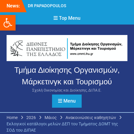
Skip
News:
DR PAPADOPOULOS
to
NIKOLAOS
Ανοίξτε τη γραμμή εργαλείων
content
Top Menu
Δρ Παπαδόπουλος
Νικόλαος
Διαδικασία υποβολής
πρόσθετων
δικαιολογητικών και
ενστάσεων για τη
χορήγηση του
στεγαστικού επιδόματος
Τμήμα Διοίκησης Οργανισμών,
ακαδημαϊκού έτους 2025-
2026.
Μάρκετινγκ και Τουρισμού
Σχολή Οικονομίας και Διοίκησης, ΔΙ.ΠΑ.Ε.
Menu
Home
2026
Μάιος
Ανακοινώσεις καθηγητών
Εκλογικοί κατάλογοι μελών ΔΕΠ του Τμήματος ΔΟΜΤ της
ΣΟΔ του ΔΙΠΑΕ