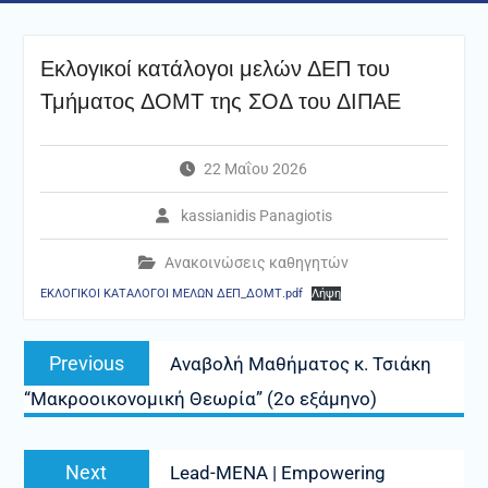
Εκλογικοί κατάλογοι μελών ΔΕΠ του
Τμήματος ΔΟΜΤ της ΣΟΔ του ΔΙΠΑΕ
22 Μαΐου 2026
kassianidis Panagiotis
Ανακοινώσεις καθηγητών
ΕΚΛΟΓΙΚΟΙ ΚΑΤΑΛΟΓΟΙ ΜΕΛΩΝ ΔΕΠ_ΔΟΜΤ.pdf
Λήψη
Πλοήγηση
Previous
Previous
Αναβολή Μαθήματος κ. Τσιάκη
άρθρων
post:
“Μακροοικονομική Θεωρία” (2ο εξάμηνο)
Next
Next
Lead-MENA | Empowering
post: