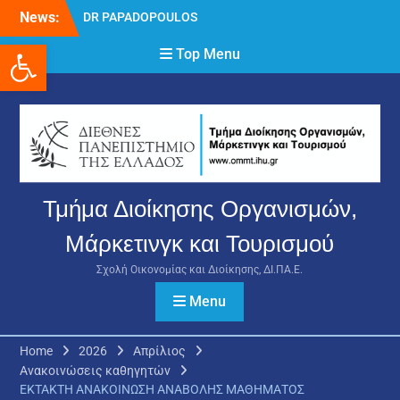
Skip
News:
DR PAPADOPOULOS
to
NIKOLAOS
Ανοίξτε τη γραμμή εργαλείων
content
Top Menu
Δρ Παπαδόπουλος
Νικόλαος
Διαδικασία υποβολής
πρόσθετων
δικαιολογητικών και
ενστάσεων για τη
χορήγηση του
στεγαστικού επιδόματος
Τμήμα Διοίκησης Οργανισμών,
ακαδημαϊκού έτους 2025-
2026.
Μάρκετινγκ και Τουρισμού
Σχολή Οικονομίας και Διοίκησης, ΔΙ.ΠΑ.Ε.
Menu
Home
2026
Απρίλιος
Ανακοινώσεις καθηγητών
ΕΚΤΑΚΤΗ ΑΝΑΚΟΙΝΩΣΗ ΑΝΑΒΟΛΗΣ ΜΑΘΗΜΑΤΟΣ