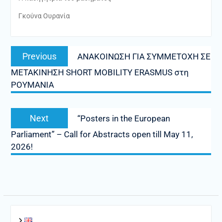
Γκούνα Ουρανία
Πλοήγηση
Previous
Previous
ANAKOINΩΣΗ ΓΙΑ ΣΥΜΜΕΤΟΧΗ ΣΕ
άρθρων
post:
ΜΕΤΑΚΙΝΗΣΗ SHORT MOBILITY ERASMUS στη
ΡΟΥΜΑΝΙΑ
Next
Next
“Posters in the European
post:
Parliament” – Call for Abstracts open till May 11,
2026!