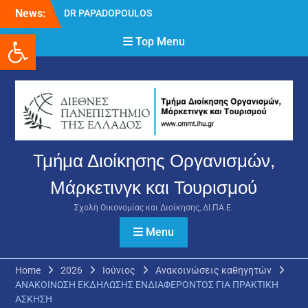
Skip
News:
DR PAPADOPOULOS
to
NIKOLAOS
Ανοίξτε τη γραμμή εργαλείων
content
Top Menu
Δρ Παπαδόπουλος
Νικόλαος
Διαδικασία υποβολής
πρόσθετων
δικαιολογητικών και
ενστάσεων για τη
χορήγηση του
στεγαστικού επιδόματος
Τμήμα Διοίκησης Οργανισμών,
ακαδημαϊκού έτους 2025-
2026.
Μάρκετινγκ και Τουρισμού
Σχολή Οικονομίας και Διοίκησης, ΔΙ.ΠΑ.Ε.
Menu
Home
2026
Ιούνιος
Ανακοινώσεις καθηγητών
ANAKOINΩΣΗ ΕΚΔΗΛΩΣΗΣ ΕΝΔΙΑΦΕΡΟΝΤΟΣ ΓΙΑ ΠΡΑΚΤΙΚΗ
ΑΣΚΗΣΗ