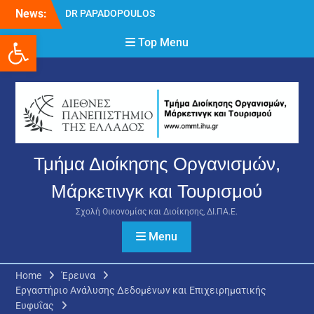
Skip
News:
DR PAPADOPOULOS
to
NIKOLAOS
Ανοίξτε τη γραμμή εργαλείων
content
Top Menu
Δρ Παπαδόπουλος
Νικόλαος
Διαδικασία υποβολής
πρόσθετων
δικαιολογητικών και
ενστάσεων για τη
χορήγηση του
στεγαστικού επιδόματος
Τμήμα Διοίκησης Οργανισμών,
ακαδημαϊκού έτους 2025-
2026.
Μάρκετινγκ και Τουρισμού
Σχολή Οικονομίας και Διοίκησης, ΔΙ.ΠΑ.Ε.
Menu
Home
Έρευνα
Εργαστήριο Ανάλυσης Δεδομένων και Επιχειρηματικής
Ευφυΐας