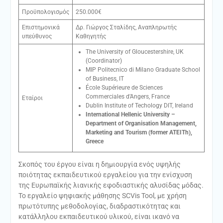
Προϋπολογισμός
250.000€
Επιστημονικά
Δρ. Γιώργος Σταλίδης, Αναπληρωτής
υπεύθυνος
Καθηγητής
The University of Gloucestershire, UK
(Coordinator)
MIP Politecnico di Milano Graduate School
of Business, IT
École Supérieure de Sciences
Commerciales d’Angers, France
Εταίροι
Dublin Institute of Techology DIT, Ireland
International Hellenic University –
Department of Organisation Management,
Marketing and Tourism (former ATEITh),
Greece
Σκοπός του έργου είναι η δημιουργία ενός υψηλής
ποιότητας εκπαιδευτικού εργαλείου για την ενίσχυση
της Ευρωπαϊκής λιανικής εφοδιαστικής αλυσίδας μόδας.
Το εργαλείο ψηφιακής μάθησης SCVis Tool, με χρήση
πρωτότυπης μεθοδολογίας, διαδραστικότητας και
κατάλληλου εκπαιδευτικού υλικού, είναι ικανό να