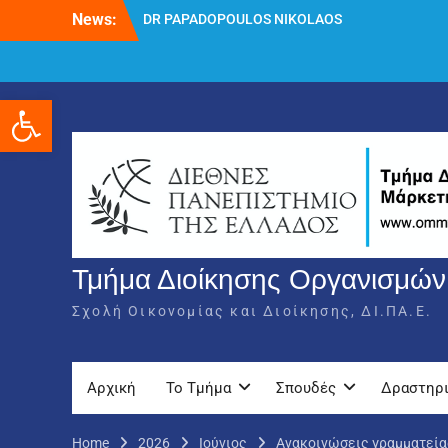
Skip
News:
DR PAPADOPOULOS NIKOLAOS
to
Δρ Παπαδόπουλος Νικόλαος
content
Διαδικασία υποβολής πρόσθετων
δικαιολογητικών και ενστάσεων για τη
Ανοίξτε τη γραμμή εργαλείων
χορήγηση του στεγαστικού επιδόματος
ακαδημαϊκού έτους 2025-2026.
Τμήμα Διοίκησης Οργανισμών,
Σχολή Οικονομίας και Διοίκησης, ΔΙ.ΠΑ.Ε.
Αρχική
Το Τμήμα
Σπουδές
Δραστηρ
Home
2026
Ιούνιος
Ανακοινώσεις γραμματεία