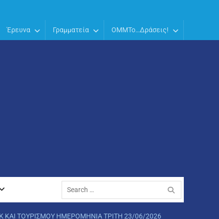
Έρευνα
Γραμματεία
OMMTo…Δράσεις!
Search
for:
 ΚΑΙ ΤΟΥΡΙΣΜΟΥ ΗΜΕΡΟΜΗΝΙΑ TΡΙΤΗ 23/06/2026