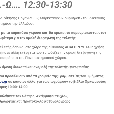
-Ω…. 12:30-13:30
 Διοίκησης Οργανισμών, Μάρκετινγκ &Τουρισμού» του Διεθνούς
τημίου της Ελλάδος.
 με τα παραπάνω γκρουπ και θα πρέπει να παρευρίσκονται στον
ρίτερα για την ομαλή διεξαγωγή της τελετής.
τελετής όσο και στο χώρο της αίθουσας
ΑΠΑΓΟΡΕΥΕΤΑΙ
η χρήση
ήποτε άλλη ενέργεια που εμποδίζει την ομαλή διεξαγωγή της
ν ευπρέπεια του Πανεπιστημιακού χώρου.
ν άμεση διακοπή και αναβολή της τελετής Ορκωμοσίας.
 να προσέλθουν από τα γραφεία της Γραμματείας του Τμήματος
ov.gr
σε κάποιον άλλο, για να υπογράψουν το βιβλίο Ορκωμοσίας
ώρες 10:00-14:00.
ραλάβετε τον Πάπυρο
,
Αντίγραφο πτυχίου,
θμολογίας και Πρωτόκολλο Καθομολόγησης