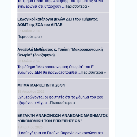
Το Τμήμα Πρακτικής Άσκησης του Τμήματος ΔΟΜΤ
ενημερώνει ότι υπάρχουν …
Περισσότερα »
Εκλογικοί κατάλογοι μελών ΔΕΠ του Τμήματος
ΔΟΜΤ της ΣΟΔ του ΔΙΠΑΕ
22 Μαΐου 2026
Περισσότερα »
Αναβολή Μαθήματος κ. Τσιάκη “Μακροοικονομική
Θεωρία” (2ο εξάμηνο)
20 Μαΐου 2026
Το μάθημα “Μακροοικονομική Θεωρία” του Β’
εξαμήνου ΔΕΝ θα πραγματοποιηθεί …
Περισσότερα »
ΜΙΓΜΑ ΜΑΡΚΕΤΙΝΓΚ 20/04
18 Απριλίου 2026
Ενημερώνονται οι φοιτητές ότι το μάθημα του 2ου
εξαμήνου «Μίγμα …
Περισσότερα »
ΕΚΤΑΚΤΗ ΑΝΑΚΟΙΝΩΣΗ ΑΝΑΒΟΛΗΣ ΜΑΘΗΜΑΤΟΣ
“ΟΙΚΟΝΟΜΙΚΗ ΤΩΝ ΕΠΙΧΕΙΡΗΣΕΩΝ”
1 Απριλίου 2026
Η καθηγήτρια κα Γκούνα Ουρανία ανακοινώνει ότι