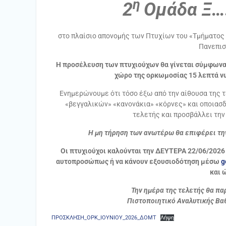
η
2
Ομάδα Ξ….
στο πλαίσιο απονομής των Πτυχίων του «Τμήματος
Πανεπισ
Η προσέλευση των πτυχιούχων θα γίνεται σύμφωνα
χώρο της ορκωμοσίας 15 λεπτά νω
Ενημερώνουμε ότι τόσο έξω από την αίθουσα της 
«βεγγαλικών» «κανονάκια» «κόρνες» και οποιασδ
τελετής και προσβάλλει τη
Η μη τήρηση των ανωτέρω θα επιφέρει τη
Οι πτυχιούχοι καλούνται την ΔΕΥΤΕΡΑ 22/06/2026
αυτοπροσώπως ή να κάνουν εξουσιοδότηση μέσω
g
και 
Την ημέρα της τελετής
θα πα
Πιστοποιητικό Αναλυτικής Βα
ΠΡΟΣΚΛΗΣΗ_ΟΡΚ_ΙΟΥΝΙΟΥ_2026_ΔΟΜΤ
Λήψη