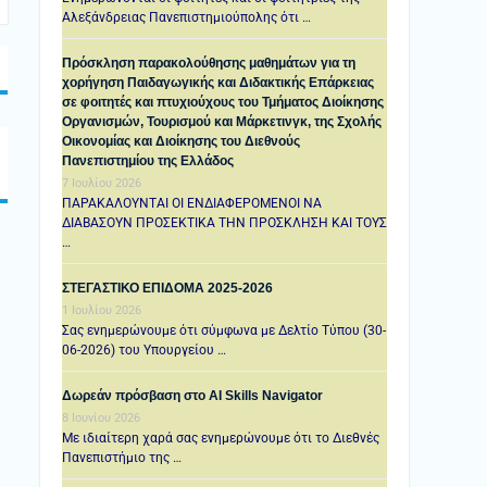
Αλεξάνδρειας Πανεπιστημιούπολης ότι …
Πρόσκληση παρακολούθησης μαθημάτων για τη
χορήγηση Παιδαγωγικής και Διδακτικής Επάρκειας
σε φοιτητές και πτυχιούχους του Τμήματος Διοίκησης
Οργανισμών, Τουρισμού και Μάρκετινγκ, της Σχολής
Οικονομίας και Διοίκησης του Διεθνούς
Πανεπιστημίου της Ελλάδος
7 Ιουλίου 2026
ΠΑΡΑΚΑΛΟΥΝΤΑΙ ΟΙ ΕΝΔΙΑΦΕΡΟΜΕΝΟΙ ΝΑ
ΔΙΑΒΑΣΟΥΝ ΠΡΟΣΕΚΤΙΚΑ ΤΗΝ ΠΡΟΣΚΛΗΣΗ ΚΑΙ ΤΟΥΣ
…
ΣΤΕΓΑΣΤΙΚΟ ΕΠΙΔΟΜΑ 2025-2026
1 Ιουλίου 2026
Σας ενημερώνουμε ότι σύμφωνα με Δελτίο Τύπου (30-
06-2026) του Υπουργείου …
Δωρεάν πρόσβαση στο AI Skills Navigator
8 Ιουνίου 2026
Με ιδιαίτερη χαρά σας ενημερώνουμε ότι το Διεθνές
Πανεπιστήμιο της …