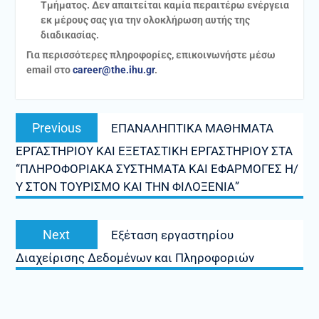
Τμήματος. Δεν απαιτείται καμία περαιτέρω ενέργεια
εκ μέρους σας για την ολοκλήρωση αυτής της
διαδικασίας.
Για περισσότερες πληροφορίες, επικοινωνήστε μέσω
email στο
career@the.ihu.gr
.
Πλοήγηση
Previous
Previous
ΕΠΑΝΑΛΗΠΤΙΚΑ ΜΑΘΗΜΑΤΑ
άρθρων
post:
ΕΡΓΑΣΤΗΡΙΟΥ ΚΑΙ ΕΞΕΤΑΣΤΙΚΗ ΕΡΓΑΣΤΗΡΙΟΥ ΣΤΑ
“ΠΛΗΡΟΦΟΡΙΑΚΑ ΣΥΣΤΗΜΑΤΑ ΚΑΙ ΕΦΑΡΜΟΓΕΣ Η/
Υ ΣΤΟΝ ΤΟΥΡΙΣΜΟ ΚΑΙ ΤΗΝ ΦΙΛΟΞΕΝΙΑ”
Next
Next
Εξέταση εργαστηρίου
post:
Διαχείρισης Δεδομένων και Πληροφοριών