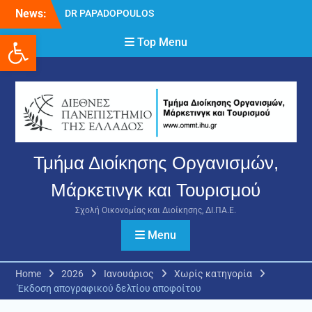
Skip
News:
DR PAPADOPOULOS
to
NIKOLAOS
Ανοίξτε τη γραμμή εργαλείων
content
Top Menu
Δρ Παπαδόπουλος
Νικόλαος
Διαδικασία υποβολής
πρόσθετων
δικαιολογητικών και
ενστάσεων για τη
χορήγηση του
στεγαστικού επιδόματος
Τμήμα Διοίκησης Οργανισμών,
ακαδημαϊκού έτους 2025-
2026.
Μάρκετινγκ και Τουρισμού
Σχολή Οικονομίας και Διοίκησης, ΔΙ.ΠΑ.Ε.
Menu
Home
2026
Ιανουάριος
Χωρίς κατηγορία
Έκδοση απογραφικού δελτίου αποφοίτου