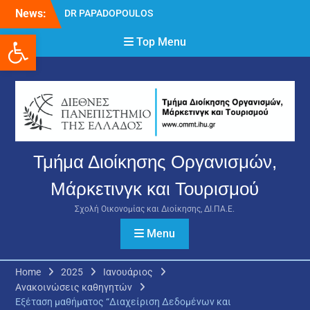
Skip
News:
DR PAPADOPOULOS
to
NIKOLAOS
Ανοίξτε τη γραμμή εργαλείων
content
Top Menu
Δρ Παπαδόπουλος
Νικόλαος
Διαδικασία υποβολής
πρόσθετων
δικαιολογητικών και
ενστάσεων για τη
χορήγηση του
στεγαστικού επιδόματος
Τμήμα Διοίκησης Οργανισμών,
ακαδημαϊκού έτους 2025-
2026.
Μάρκετινγκ και Τουρισμού
Σχολή Οικονομίας και Διοίκησης, ΔΙ.ΠΑ.Ε.
Menu
Home
2025
Ιανουάριος
Ανακοινώσεις καθηγητών
Εξέταση μαθήματος “Διαχείριση Δεδομένων και