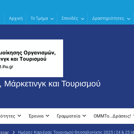
Αρχική
Το Τμήμα
Σπουδές
Δραστηριότητες
 Μάρκετινγκ και Τουρισμού
ιότητες
Έρευνα
Γραμματεία
OMMTo…Δράσεις!
Ημέρες Καριέρας Τουρισμού Θεσσαλονίκης 2025 | 24 & 25 Ια
τείας