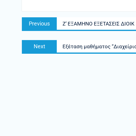
Πλοήγηση
Previous
Previous
Ζ’ ΕΞΑΜΗΝΟ ΕΞΕΤΑΣΕΙΣ ΔΙΟΙΚ
άρθρων
post:
Next
Next
Εξέταση μαθήματος “Διαχείρι
post: