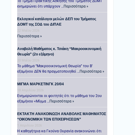
Το Τμήμα Πρακτικής Άσκησης του Τμήματος ΔΟΜΤ
ενημερώνει ότι υπάρχουν …
Περισσότερα »
Εκλογικοί κατάλογοι μελών ΔΕΠ του Τμήματος
ΔΟΜΤ της ΣΟΔ του ΔΙΠΑΕ
22 Μαΐου 2026
Περισσότερα »
Αναβολή Μαθήματος κ. Τσιάκη “Μακροοικονομική
Θεωρία” (2ο εξάμηνο)
20 Μαΐου 2026
Το μάθημα “Μακροοικονομική Θεωρία” του Β’
εξαμήνου ΔΕΝ θα πραγματοποιηθεί …
Περισσότερα »
ΜΙΓΜΑ ΜΑΡΚΕΤΙΝΓΚ 20/04
18 Απριλίου 2026
Ενημερώνονται οι φοιτητές ότι το μάθημα του 2ου
εξαμήνου «Μίγμα …
Περισσότερα »
ΕΚΤΑΚΤΗ ΑΝΑΚΟΙΝΩΣΗ ΑΝΑΒΟΛΗΣ ΜΑΘΗΜΑΤΟΣ
“ΟΙΚΟΝΟΜΙΚΗ ΤΩΝ ΕΠΙΧΕΙΡΗΣΕΩΝ”
1 Απριλίου 2026
Η καθηγήτρια κα Γκούνα Ουρανία ανακοινώνει ότι