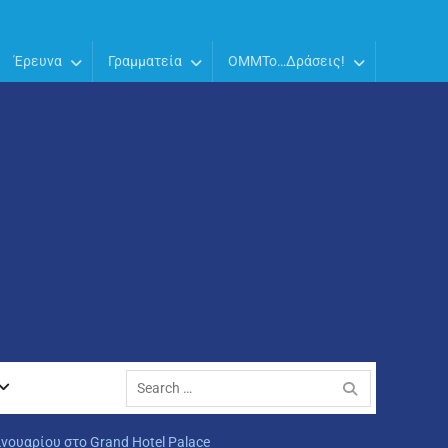
Έρευνα
Γραμματεία
OMMTo…Δράσεις!
Search
for:
νουαρίου στο Grand Hotel Palace