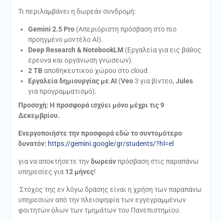
Τι περιλαμβάνει η δωρεάν συνδρομή:
Gemini 2.5 Pro
(Απεριόριστη πρόσβαση στο πιο
προηγμένο μοντέλο AI).
Deep Research & NotebookLM
(Εργαλεία για εις βάθος
έρευνα και οργάνωση γνώσεων).
2 TB
αποθηκευτικού χώρου στο cloud.
Εργαλεία δημιουργίας με AI
(
Veo
3 για βίντεο,
Jules
για προγραμματισμό).
Προσοχή: Η προσφορά ισχύει μόνο μέχρι τις 9
Δεκεμβρίου.
Ενεργοποιήστε την προσφορά εδώ το συντομότερο
δυνατόν:
https://gemini.google/gr/students/?hl=el
για να αποκτήσετε την
δωρεάν
πρόσβαση στις παραπάνω
υπηρεσίες για
12 μήνες
!
Στόχος της εν λόγω δράσης είναι η χρήση των παραπάνω
υπηρεσιών από την πλειοψηφία των εγγεγραμμένων
φοιτητών όλων των τμημάτων του Πανεπιστημίου.