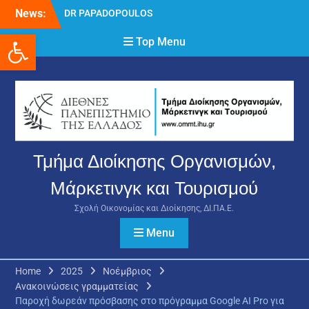
Skip
News:
DR PAPADOPOULOS
to
NIKOLAOS
Ανοίξτε τη γραμμή εργαλείων
content
Top Menu
Δρ Παπαδόπουλος
Νικόλαος
Διαδικασία υποβολής
πρόσθετων
δικαιολογητικών και
ενστάσεων για τη
χορήγηση του
στεγαστικού επιδόματος
Τμήμα Διοίκησης Οργανισμών,
ακαδημαϊκού έτους 2025-
2026.
Μάρκετινγκ και Τουρισμού
Σχολή Οικονομίας και Διοίκησης, ΔΙ.ΠΑ.Ε.
Menu
Home
2025
Νοέμβριος
Ανακοινώσεις γραμματείας
Παροχή δωρεάν πρόσβασης στο πρόγραμμα Google AI Pro για