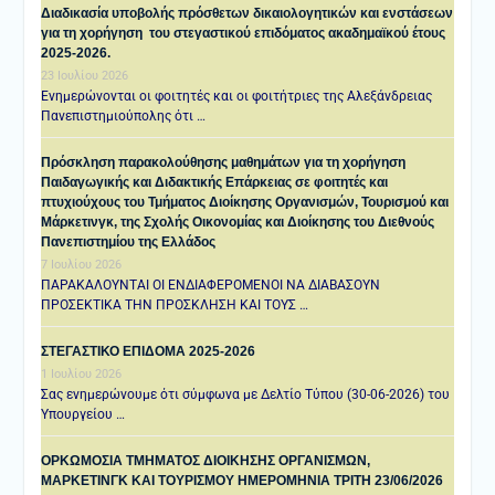
Διαδικασία υποβολής πρόσθετων δικαιολογητικών και ενστάσεων
για τη χορήγηση του στεγαστικού επιδόματος ακαδημαϊκού έτους
2025-2026.
23 Ιουλίου 2026
Ενημερώνονται οι φοιτητές και οι φοιτήτριες της Αλεξάνδρειας
Πανεπιστημιούπολης ότι …
Πρόσκληση παρακολούθησης μαθημάτων για τη χορήγηση
Παιδαγωγικής και Διδακτικής Επάρκειας σε φοιτητές και
πτυχιούχους του Τμήματος Διοίκησης Οργανισμών, Τουρισμού και
Μάρκετινγκ, της Σχολής Οικονομίας και Διοίκησης του Διεθνούς
Πανεπιστημίου της Ελλάδος
7 Ιουλίου 2026
ΠΑΡΑΚΑΛΟΥΝΤΑΙ ΟΙ ΕΝΔΙΑΦΕΡΟΜΕΝΟΙ ΝΑ ΔΙΑΒΑΣΟΥΝ
ΠΡΟΣΕΚΤΙΚΑ ΤΗΝ ΠΡΟΣΚΛΗΣΗ ΚΑΙ ΤΟΥΣ …
ΣΤΕΓΑΣΤΙΚΟ ΕΠΙΔΟΜΑ 2025-2026
1 Ιουλίου 2026
Σας ενημερώνουμε ότι σύμφωνα με Δελτίο Τύπου (30-06-2026) του
Υπουργείου …
ΟΡΚΩΜΟΣΙΑ ΤΜΗΜΑΤΟΣ ΔΙΟΙΚΗΣΗΣ ΟΡΓΑΝΙΣΜΩΝ,
ΜΑΡΚΕΤΙΝΓΚ ΚΑΙ ΤΟΥΡΙΣΜΟΥ ΗΜΕΡΟΜΗΝΙΑ TΡΙΤΗ 23/06/2026