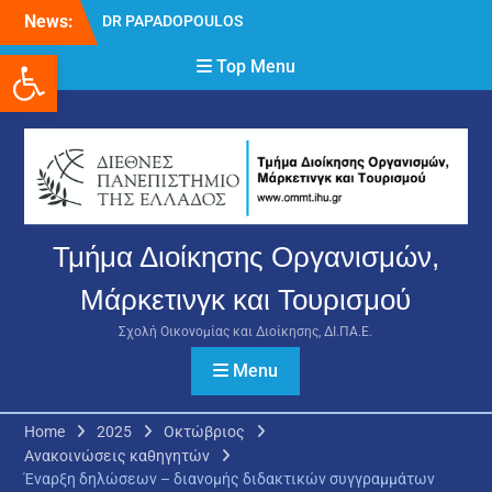
Skip
News:
DR PAPADOPOULOS
to
NIKOLAOS
Ανοίξτε τη γραμμή εργαλείων
content
Top Menu
Δρ Παπαδόπουλος
Νικόλαος
Διαδικασία υποβολής
πρόσθετων
δικαιολογητικών και
ενστάσεων για τη
χορήγηση του
στεγαστικού επιδόματος
Τμήμα Διοίκησης Οργανισμών,
ακαδημαϊκού έτους 2025-
2026.
Μάρκετινγκ και Τουρισμού
Σχολή Οικονομίας και Διοίκησης, ΔΙ.ΠΑ.Ε.
Menu
Home
2025
Οκτώβριος
Ανακοινώσεις καθηγητών
Έναρξη δηλώσεων – διανομής διδακτικών συγγραμμάτων