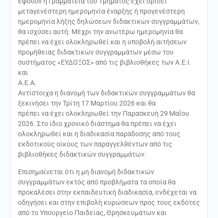
εφόσον η Γραμματεία του Τμήματος έχει ορίσει
μεταγενέστερη ημερομηνία έναρξης ή προγενέστερη
ημερομηνία λήξης δηλώσεων διδακτικών συγγραμμάτων,
θα ισχύσει αυτή. Μέχρι την ανωτέρω ημερομηνία θα
πρέπει να έχει ολοκληρωθεί και η υποβολή αιτήσεων
προμήθειας διδακτικών συγγραμμάτων μέσω του
συστήματος «ΕΥΔΟΞΟΣ» από τις βιβλιοθήκες των Α.Ε.Ι.
και
Α.Ε.Α.
Αντίστοιχα η διανομή των διδακτικών συγγραμμάτων θα
ξεκινήσει την Τρίτη 17 Μαρτίου 2026 και θα
πρέπει να έχει ολοκληρωθεί την Παρασκευή 29 Μαΐου
2026. Στο ίδιο χρονικό διάστημα θα πρέπει να έχει
ολοκληρωθεί και η διαδικασία παράδοσης από τους
εκδοτικούς οίκους των παραγγελθέντων από τις
βιβλιοθήκες διδακτικών συγγραμμάτων.
Επισημαίνεται ότι η μη διανομή διδακτικών
συγγραμμάτων εκτός από προβλήματα τα οποία θα
προκαλέσει στην εκπαιδευτική διαδικασία, ενδέχεται να
οδηγήσει και στην επιβολή κυρώσεων προς τους εκδότες
από το Υπουργείο Παιδείας, Θρησκευμάτων και