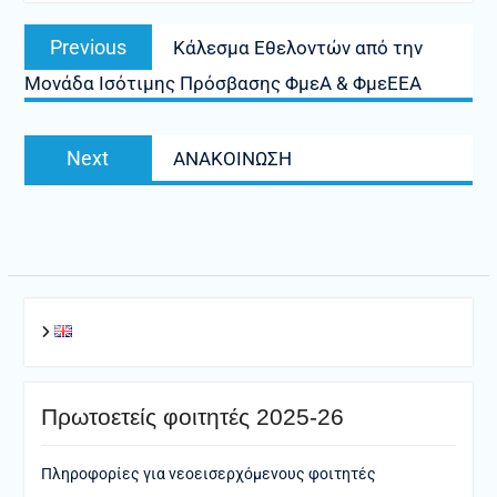
Πλοήγηση
Previous
Previous
Κάλεσμα Εθελοντών από την
άρθρων
post:
Μονάδα Ισότιμης Πρόσβασης ΦμεΑ & ΦμεΕΕΑ
Next
Next
ΑΝΑΚΟΙΝΩΣΗ
post:
Πρωτοετείς φοιτητές 2025-26
Πληροφορίες για νεοεισερχόμενους φοιτητές