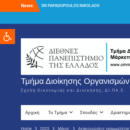
Skip
News:
DR PAPADOPOULOS NIKOLAOS
to
Δρ Παπαδόπουλος Νικόλαος
content
Διαδικασία υποβολής πρόσθετων
δικαιολογητικών και ενστάσεων για τη
Ανοίξτε τη γραμμή εργαλείων
χορήγηση του στεγαστικού επιδόματος
ακαδημαϊκού έτους 2025-2026.
Τμήμα Διοίκησης Οργανισμών,
Σχολή Οικονομίας και Διοίκησης, ΔΙ.ΠΑ.Ε.
Αρχική
Το Τμήμα
Σπουδές
Δραστηρ
Home
2025
Μάιος
Ανακοινώσεις γραμματείας