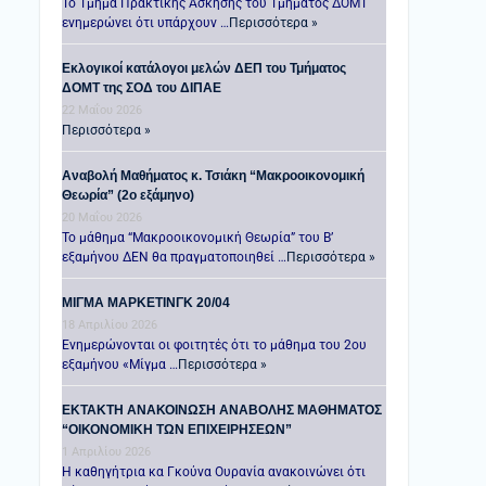
Το Τμήμα Πρακτικής Άσκησης του Τμήματος ΔΟΜΤ
ενημερώνει ότι υπάρχουν …
Περισσότερα »
Εκλογικοί κατάλογοι μελών ΔΕΠ του Τμήματος
ΔΟΜΤ της ΣΟΔ του ΔΙΠΑΕ
22 Μαΐου 2026
Περισσότερα »
Αναβολή Μαθήματος κ. Τσιάκη “Μακροοικονομική
Θεωρία” (2ο εξάμηνο)
20 Μαΐου 2026
Το μάθημα “Μακροοικονομική Θεωρία” του Β’
εξαμήνου ΔΕΝ θα πραγματοποιηθεί …
Περισσότερα »
ΜΙΓΜΑ ΜΑΡΚΕΤΙΝΓΚ 20/04
18 Απριλίου 2026
Ενημερώνονται οι φοιτητές ότι το μάθημα του 2ου
εξαμήνου «Μίγμα …
Περισσότερα »
ΕΚΤΑΚΤΗ ΑΝΑΚΟΙΝΩΣΗ ΑΝΑΒΟΛΗΣ ΜΑΘΗΜΑΤΟΣ
“ΟΙΚΟΝΟΜΙΚΗ ΤΩΝ ΕΠΙΧΕΙΡΗΣΕΩΝ”
1 Απριλίου 2026
Η καθηγήτρια κα Γκούνα Ουρανία ανακοινώνει ότι