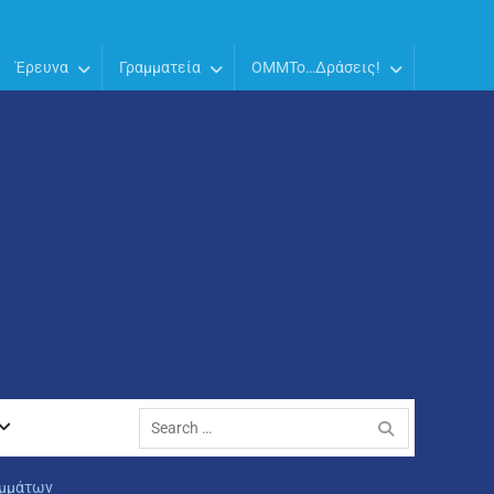
Έρευνα
Γραμματεία
OMMTo…Δράσεις!
Search
for:
αμμάτων