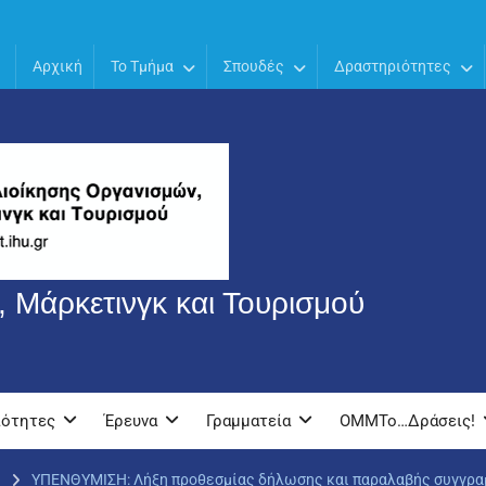
Αρχική
Το Τμήμα
Σπουδές
Δραστηριότητες
 Μάρκετινγκ και Τουρισμού
ιότητες
Έρευνα
Γραμματεία
OMMTo…Δράσεις!
ΥΠΕΝΘΥΜΙΣΗ: Λήξη προθεσμίας δήλωσης και παραλαβής συγγρ