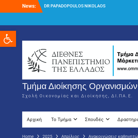
Skip
News:
DR PAPADOPOULOS NIKOLAOS
to
Δρ Παπαδόπουλος Νικόλαος
content
Διαδικασία υποβολής πρόσθετων
δικαιολογητικών και ενστάσεων για τη
Ανοίξτε τη γραμμή εργαλείων
χορήγηση του στεγαστικού επιδόματος
ακαδημαϊκού έτους 2025-2026.
Τμήμα Διοίκησης Οργανισμών,
Σχολή Οικονομίας και Διοίκησης, ΔΙ.ΠΑ.Ε.
Αρχική
Το Τμήμα
Σπουδές
Δραστηρ
Home
2025
Απρίλιος
Ανακοινώσεις καθηγητ