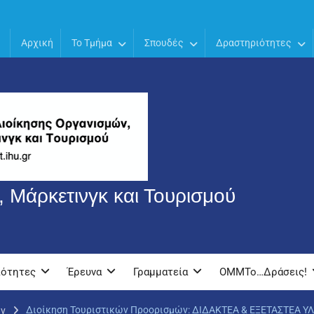
Αρχική
Το Τμήμα
Σπουδές
Δραστηριότητες
 Μάρκετινγκ και Τουρισμού
ιότητες
Έρευνα
Γραμματεία
OMMTo…Δράσεις!
Διοίκηση Τουριστικών Προορισμών: ΔΙΔΑΚΤΕΑ & ΕΞΕΤΑΣΤΕΑ ΥΛ
ών