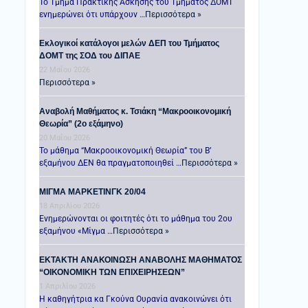
Το Τμήμα Πρακτικής Άσκησης του Τμήματος ΔΟΜΤ
ενημερώνει ότι υπάρχουν …
Περισσότερα »
Εκλογικοί κατάλογοι μελών ΔΕΠ του Τμήματος
ΔΟΜΤ της ΣΟΔ του ΔΙΠΑΕ
22 Μαΐου 2026
Περισσότερα »
Αναβολή Μαθήματος κ. Τσιάκη “Μακροοικονομική
Θεωρία” (2ο εξάμηνο)
20 Μαΐου 2026
Το μάθημα “Μακροοικονομική Θεωρία” του Β’
εξαμήνου ΔΕΝ θα πραγματοποιηθεί …
Περισσότερα »
ΜΙΓΜΑ ΜΑΡΚΕΤΙΝΓΚ 20/04
18 Απριλίου 2026
Ενημερώνονται οι φοιτητές ότι το μάθημα του 2ου
εξαμήνου «Μίγμα …
Περισσότερα »
ΕΚΤΑΚΤΗ ΑΝΑΚΟΙΝΩΣΗ ΑΝΑΒΟΛΗΣ ΜΑΘΗΜΑΤΟΣ
“ΟΙΚΟΝΟΜΙΚΗ ΤΩΝ ΕΠΙΧΕΙΡΗΣΕΩΝ”
1 Απριλίου 2026
Η καθηγήτρια κα Γκούνα Ουρανία ανακοινώνει ότι