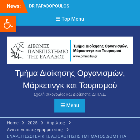
Skip
News:
DR PAPADOPOULOS
to
NIKOLAOS
Ανοίξτε τη γραμμή εργαλείων
content
Top Menu
Δρ Παπαδόπουλος
Νικόλαος
Διαδικασία υποβολής
πρόσθετων
δικαιολογητικών και
ενστάσεων για τη
χορήγηση του
στεγαστικού επιδόματος
Τμήμα Διοίκησης Οργανισμών,
ακαδημαϊκού έτους 2025-
2026.
Μάρκετινγκ και Τουρισμού
Σχολή Οικονομίας και Διοίκησης, ΔΙ.ΠΑ.Ε.
Menu
Home
2025
Απρίλιος
Ανακοινώσεις γραμματείας
ΕΝΑΡΞΗ ΕΣΩΤΕΡΙΚΗΣ ΑΞΙΟΛΟΓΗΣΗΣ ΤΜΗΜΑΤΟΣ ΔΟΜΤ ΓΙΑ