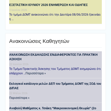
ΕΞΕΤΑΣΤΙΚΗ IOYNIOY 2026 ΕΝΗΜΕΡΩΣΗ ΚΑΙ ΟΔΗΓΙΕΣ
3 Ιουνίου 2026
Το τμήμα ΔΟΜΤ ανακοινώνει ότι την Δευτέρα 08/06/2026 ξεκινάει
η …
Ανακοινώσεις Καθηγητών
ANAKOINΩΣΗ ΕΚΔΗΛΩΣΗΣ ΕΝΔΙΑΦΕΡΟΝΤΟΣ ΓΙΑ ΠΡΑΚΤΙΚΗ
ΑΣΚΗΣΗ
22 Ιουνίου 2026
Το Τμήμα Πρακτικής Άσκησης του Τμήματος ΔΟΜΤ ενημερώνει ότι
υπάρχουν …
Περισσότερα »
Εκλογικοί κατάλογοι μελών ΔΕΠ του Τμήματος ΔΟΜΤ της ΣΟΔ του
ΔΙΠΑΕ
22 Μαΐου 2026
Περισσότερα »
Αναβολή Μαθήματος κ. Τσιάκη “Μακροοικονομική Θεωρία” (2ο