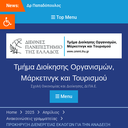
Skip
News:
Δρ Παπαδόπουλος
to
Νικόλαος
Ανοίξτε τη γραμμή εργαλείων
content
Top Menu
Διαδικασία υποβολής
πρόσθετων
δικαιολογητικών και
ενστάσεων για τη
χορήγηση του
στεγαστικού επιδόματος
ακαδημαϊκού έτους 2025-
2026.
Τμήμα Διοίκησης Οργανισμών,
DR PAPADOPOULOS
NIKOLAOS
Μάρκετινγκ και Τουρισμού
Σχολή Οικονομίας και Διοίκησης, ΔΙ.ΠΑ.Ε.
Menu
Home
2025
Απρίλιος
Ανακοινώσεις γραμματείας
ΠΡΟΚΗΡΥΞΗ ΔΙΕΝΕΡΓΕΙΑΣ ΕΚΛΟΓΩΝ ΓΙΑ ΤΗΝ ΑΝΑΔΕΙΞΗ