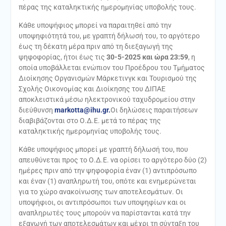
πέρας της καταληκτικής ημερομηνίας υποβολής τους.
Κάθε υποψήφιος μπορεί να παραιτηθεί από την
υποψηφιότητά του, με γραπτή δήλωσή του, το αργότερο
έως τη δέκατη μέρα πριν από τη διεξαγωγή της
ψηφοφορίας, ήτοι έως τις
30-5-2025 και ώρα 23:59
, η
οποία υποβάλλεται ενώπιον του Προέδρου του Τμήματος
Διοίκησης Οργανισμών Μάρκετινγκ και Τουρισμού της
Σχολής Οικονομίας και Διοίκησης του ΔΙΠΑΕ
αποκλειστικά μέσω ηλεκτρονικού ταχυδρομείου στην
διεύθυνση
markotta@ihu.gr
.
Οι δηλώσεις παραιτήσεων
διαβιβάζονται στο Ο.Δ.Ε. μετά το πέρας της
καταληκτικής ημερομηνίας υποβολής τους.
Κάθε υποψήφιος μπορεί με γραπτή δήλωσή του, που
απευθύνεται προς το Ο.Δ.Ε. να ορίσει το αργότερο δύο (2)
ημέρες πριν από την ψηφοφορία έναν (1) αντιπρόσωπο
και έναν (1) αναπληρωτή του, οπότε και ενημερώνεται
για το χώρο ανακοίνωσης των αποτελεσμάτων. Οι
υποψήφιοι, οι αντιπρόσωποι των υποψηφίων και οι
αναπληρωτές τους μπορούν να παρίστανται κατά την
εξαγωγή των αποτελεσμάτων και μέχρι τη σύνταξη του