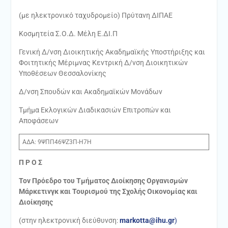
(με ηλεκτρονικό ταχυδρομείο) Πρύτανη ΔΙΠΑΕ
Κοσμητεία Σ.Ο.Δ. Μέλη Ε.ΔΙ.Π
Γενική Δ/νση Διοικητικής Ακαδημαϊκής Υποστήριξης και
Φοιτητικής Μέριμνας Κεντρική Δ/νση Διοικητικών
Υποθέσεων Θεσσαλονίκης
Δ/νση Σπουδών και Ακαδημαϊκών Μονάδων
Τμήμα Εκλογικών Διαδικασιών Επιτροπών και
Αποφάσεων
ΑΔΑ: 9ΨΠΠ46ΨΖ3Π-Η7Η
Π Ρ Ο Σ
Τον Πρόεδρο του Τμήματος Διοίκησης Οργανισμών
Μάρκετινγκ και Τουρισμού της Σχολής Οικονομίας και
Διοίκησης
(στην ηλεκτρονική διεύθυνση:
markotta@ihu.gr
)