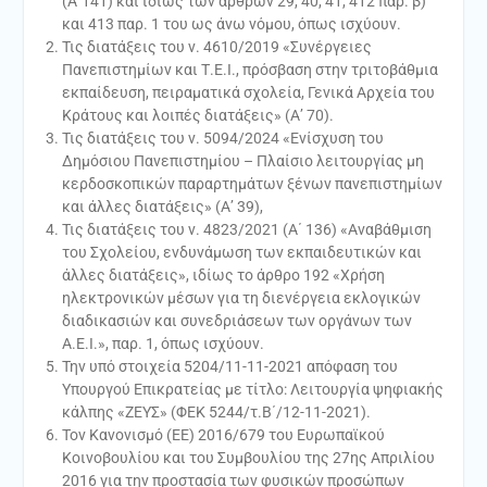
(Α΄141) και ιδίως των άρθρων 29, 40, 41, 412 παρ. β)
και 413 παρ. 1 του ως άνω νόμου, όπως ισχύουν.
Τις διατάξεις του ν. 4610/2019 «Συνέργειες
Πανεπιστημίων και Τ.Ε.Ι., πρόσβαση στην τριτοβάθμια
εκπαίδευση, πειραματικά σχολεία, Γενικά Αρχεία του
Κράτους και λοιπές διατάξεις» (Α’ 70).
Τις διατάξεις του ν. 5094/2024 «Ενίσχυση του
Δημόσιου Πανεπιστημίου – Πλαίσιο λειτουργίας μη
κερδοσκοπικών παραρτημάτων ξένων πανεπιστημίων
και άλλες διατάξεις» (Α’ 39),
Τις διατάξεις του ν. 4823/2021 (Α΄ 136) «Αναβάθμιση
του Σχολείου, ενδυνάμωση των εκπαιδευτικών και
άλλες διατάξεις», ιδίως το άρθρο 192 «Χρήση
ηλεκτρονικών μέσων για τη διενέργεια εκλογικών
διαδικασιών και συνεδριάσεων των οργάνων των
Α.Ε.Ι.», παρ. 1, όπως ισχύουν.
Την υπό στοιχεία 5204/11-11-2021 απόφαση του
Υπουργού Επικρατείας με τίτλο: Λειτουργία ψηφιακής
κάλπης «ΖΕΥΣ» (ΦΕΚ 5244/τ.Β΄/12-11-2021).
Τον Κανονισμό (ΕΕ) 2016/679 του Ευρωπαϊκού
Κοινοβουλίου και του Συμβουλίου της 27ης Απριλίου
2016 για την προστασία των φυσικών προσώπων