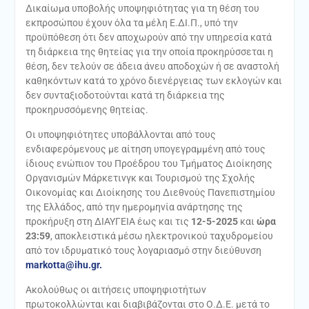
Δικαίωμα υποβολής υποψηφιότητας για τη θέση του
εκπροσώπου έχουν όλα τα μέλη Ε.ΔΙ.Π., υπό την
προϋπόθεση ότι δεν αποχωρούν από την υπηρεσία κατά
τη διάρκεια της θητείας για την οποία προκηρύσσεται η
θέση, δεν τελούν σε άδεια άνευ αποδοχών ή σε αναστολή
καθηκόντων κατά το χρόνο διενέργειας των εκλογών και
δεν συνταξιοδοτούνται κατά τη διάρκεια της
προκηρυσσόμενης θητείας.
Οι υποψηφιότητες υποβάλλονται από τους
ενδιαφερόμενους με αίτηση υπογεγραμμένη από τους
ίδιους ενώπιον του Προέδρου του Τμήματος Διοίκησης
Οργανισμών Μάρκετινγκ και Τουρισμού της Σχολής
Οικονομίας και Διοίκησης του Διεθνούς Πανεπιστημίου
της Ελλάδος, από την ημερομηνία ανάρτησης της
προκήρυξη στη ΔΙΑΥΓΕΙΑ έως και τις
12-5-2025
και
ώρα
23:59
, αποκλειστικά μέσω ηλεκτρονικού ταχυδρομείου
από τον ιδρυματικό τους λογαριασμό στην διεύθυνση
markotta@ihu.gr
.
Ακολούθως οι αιτήσεις υποψηφιοτήτων
πρωτοκολλώνται και διαβιβάζονται στο Ο.Δ.Ε. μετά το