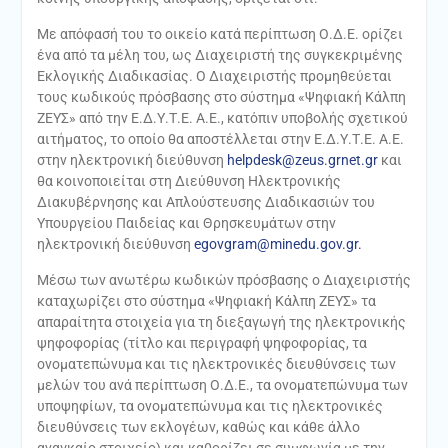
Με απόφασή του το οικείο κατά περίπτωση Ο.Δ.Ε. ορίζει
ένα από τα μέλη του, ως Διαχειριστή της συγκεκριμένης
Εκλογικής Διαδικασίας. Ο Διαχειριστής προμηθεύεται
τους κωδικούς πρόσβασης στο σύστημα «Ψηφιακή Κάλπη
ΖΕΥΣ» από την Ε.Δ.Υ.Τ.Ε. Α.Ε., κατόπιν υποβολής σχετικού
αιτήματος, το οποίο θα αποστέλλεται στην Ε.Δ.Υ.Τ.Ε. Α.Ε.
στην ηλεκτρονική διεύθυνση
helpdesk@zeus.grnet.gr
και
θα κοινοποιείται στη Διεύθυνση Ηλεκτρονικής
Διακυβέρνησης και Απλούστευσης Διαδικασιών του
Υπουργείου Παιδείας και Θρησκευμάτων στην
ηλεκτρονική διεύθυνση
egovgram@minedu.gov.gr.
Μέσω των ανωτέρω κωδικών πρόσβασης ο Διαχειριστής
καταχωρίζει στο σύστημα «Ψηφιακή Κάλπη ΖΕΥΣ» τα
απαραίτητα στοιχεία για τη διεξαγωγή της ηλεκτρονικής
ψηφοφορίας (τίτλο και περιγραφή ψηφοφορίας, τα
ονοματεπώνυμα και τις ηλεκτρονικές διευθύνσεις των
μελών του ανά περίπτωση Ο.Δ.Ε., τα ονοματεπώνυμα των
υποψηφίων, τα ονοματεπώνυμα και τις ηλεκτρονικές
διευθύνσεις των εκλογέων, καθώς και κάθε άλλο
αναγκαίο στοιχείο) και καθορίζει σε συμφωνία με την