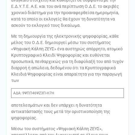
Ε.Δ.Υ.Τ.Ε. Α.Ε. και του ανά περίπτωση Ο.Δ.Ε. το ακριβές
χρονικό διάστημα για την προαναφερθείσα ημερομηνία,
κατά το οποίο οι εκλογείς θα έχουν τη δυνατότητα να
ασκούν το εκλογικό τους δικαίωμα.
Με τη δημιουργία της ηλεκτρονικής ψηφοφορίας, κάθε
μέλος του Ο.Δ.Ε. δημιουργεί μέσω του συστήματος
«Ψηφιακή Κάλπη ΖΕΥΣ» ένα αυστηρώς απόρρητο, ατομικό
Κρυπτογραφικό Κλειδί Ψηφοφορίας και ευθύνεται
προσωπικά, πειθαρχικώς για τη διαφύλαξή του από τυχόν
διαρροή ή απώλεια, δεδομένου ότι τα Κρυπτογραφικά
Κλειδιά Ψηφοφορίας είναι απαραίτητα για την παραγωγή
των
ΑΔΑ: 9ΨΠΠ46ΨΖ3Π-Η7Η
αποτελεσμάτων και δεν υπάρχει η δυνατότητα
αντικατάστασής τους μετά την οριστικοποίηση της
ψηφοφορίας.
Μέσω του συστήματος «Ψηφιακή Κάλπη ΖΕΥΣ»,
αποστέλλεται από τον Διαχειριστή σε όλους τους