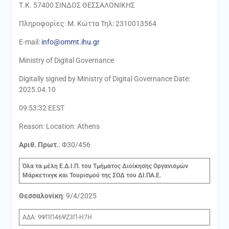
Τ.Κ. 57400 ΣΙΝΔΟΣ ΘΕΣΣΑΛΟΝΙΚΗΣ
Πληροφορίες: Μ. Κώττα Τηλ: 2310013564
E-mail:
info@ommt.ihu.gr
Ministry of Digital Governance
Digitally signed by Ministry of Digital Governance Date:
2025.04.10
09:53:32 EEST
Reason: Location: Athens
Αριθ
. Πρωτ.
: Φ30/456
Όλα τα μέλη Ε.Δ.Ι.Π. του Τμήματος Διοίκησης Οργανισμών
Μάρκετινγκ και Τουρισμού της ΣΟΔ του ΔΙ.ΠΑ.Ε.
Θεσσαλονίκη
: 9/4/2025
ΑΔΑ: 9ΨΠΠ46ΨΖ3Π-Η7Η