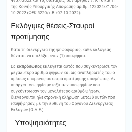
4957/2022 και τις διατάξεις των άρθρων 7, 9, 10 και 11
της Κοινής Υπουργικής Απόφασης αριθμ. 123024/Ζ1/06-
10-2022 (ΦΕΚ 5220/τ.Β΄/07-10-2022):
Εκλόγιμες θέσεις-Σταυροί
προτίμησης
Κατά τη διενέργεια της ψηφοφορίας, κάθε εκλογέας
δύναται να επιλέξει έναν (1) υποψήφιο.
Ως
εκπρόσωπος
εκλέγεται αυτός που συγκέντρωσε τον
μεγαλύτερο αριθμό ψήφων και ως αναπληρωτής του ο
αμέσως επόμενος σε σειρά προτίμησης υποψήφιος. Aν
υπάρχει ισοψηφία μεταξύ των υποψηφίων που
συγκέντρωσαν τον μεγαλύτερο αριθμό ψήφων,
διενεργείται ηλεκτρονική κλήρωση μεταξύ αυτών που
ισοψήφησαν, με την ευθύνη του Οργάνου Διενέργειας
Εκλογών (Ο.Δ.Ε.)
Υποψηφιότητες