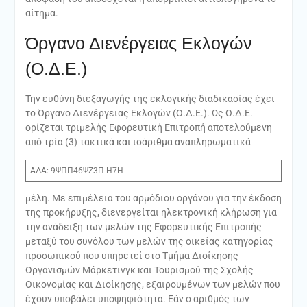
αίτημα.
Όργανο Διενέργειας Εκλογών
(Ο.Δ.Ε.)
Την ευθύνη διεξαγωγής της εκλογικής διαδικασίας έχει
το Όργανο Διενέργειας Εκλογών (Ο.Δ.Ε.). Ως Ο.Δ.Ε.
ορίζεται τριμελής Εφορευτική Επιτροπή αποτελούμενη
από τρία (3) τακτικά και ισάριθμα αναπληρωματικά
ΑΔΑ: 9ΨΠΠ46ΨΖ3Π-Η7Η
μέλη. Με επιμέλεια του αρμόδιου οργάνου για την έκδοση
της προκήρυξης, διενεργείται ηλεκτρονική κλήρωση για
την ανάδειξη των μελών της Εφορευτικής Επιτροπής
μεταξύ του συνόλου των μελών της οικείας κατηγορίας
προσωπικού που υπηρετεί στο Τμήμα Διοίκησης
Οργανισμών Μάρκετινγκ και Τουρισμού της Σχολής
Οικονομίας και Διοίκησης, εξαιρουμένων των μελών που
έχουν υποβάλει υποψηφιότητα. Εάν ο αριθμός των