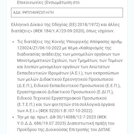
Επικοινωνίες (Ενσωμάτωση στο
ΑΔΑ: 9ΨΠΠ46ΨΖ3Π-Η7Η
Ελληνικό Δίκαιο της Οδηγίας (ΕΕ) 2018/1972) και άλλες
διατάξεις» (ΦΕΚ 184/τ.Α’/23-09-2020), όπως ισχύουν.
Τις διατάξεις της Κοινής Υπουργικής Απόφασης αριθμ.
123024/Ζ1/06-10-2022 με θέμα «Καθορισμός της
διαδικασίας ανάδειξης των μονομελών οργάνων των
Μονοτμηματικών Σχολών, των Τμημάτων, των Τομέων
και λοιπών μονομελών οργάνων των Ανώτατων
Εκπαιδευτικών Ιδρυμάτων (Α.Ε.Ι.), των εκπροσώπων
των μελών Διδακτικού Ερευνητικού Προσωπικού
(Δ.Ε.Π.), Ειδικού Εκπαιδευτικού Προσωπικού (Ε.Ε.Π.),
Εργαστηριακού Διδακτικού Προσωπικού (Ε.ΔΙ.Π.),
Ειδικού Τεχνικού Εργαστηριακού Προσωπικού
(Ε.Τ.Ε.Π.) και των φοιτητών στα συλλογικά όργανα
των Α.Ε.Ι.» (ΦΕΚ 5220/τ.Β΄/07-10-2022).
Την με αρ. πρωτ. ΔΦ 30/14088/12-7-2023 (ΦΕΚ
Υ.Ο.Δ.Δ. 686/19.07.2023) Διαπιστωτική πράξη του
Προέδρου της Διοικούσας Επιτροπής του ΔΙΠΑΕ