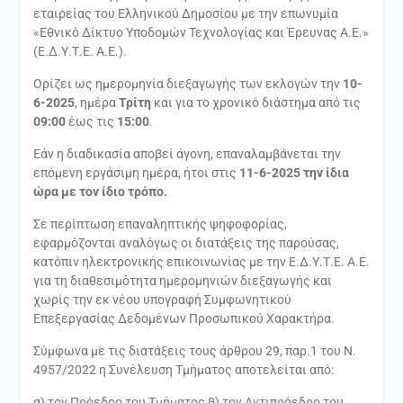
εταιρείας του Ελληνικού Δημοσίου με την επωνυμία
«Εθνικό Δίκτυο Υποδομών Τεχνολογίας και Έρευνας Α.Ε.»
(Ε.Δ.Υ.Τ.Ε. Α.Ε.).
Ορίζει ως ημερομηνία διεξαγωγής των εκλογών την
10-
6-2025
, ημέρα
Τρίτη
και για το χρονικό διάστημα από τις
09:00
έως τις
15:00
.
Εάν η διαδικασία αποβεί άγονη, επαναλαμβάνεται την
επόμενη εργάσιμη ημέρα, ήτοι στις
11-6-2025 την
ίδια
ώρα με τον ίδιο τρόπο.
Σε περίπτωση επαναληπτικής ψηφοφορίας,
εφαρμόζονται αναλόγως οι διατάξεις της παρούσας,
κατόπιν ηλεκτρονικής επικοινωνίας με την Ε.Δ.Υ.Τ.Ε. Α.Ε.
για τη διαθεσιμότητα ημερομηνιών διεξαγωγής και
χωρίς την εκ νέου υπογραφή Συμφωνητικού
Επεξεργασίας Δεδομένων Προσωπικού Χαρακτήρα.
Σύμφωνα με τις διατάξεις τους άρθρου 29, παρ.1 του Ν.
4957/2022 η Συνέλευση Τμήματος αποτελείται από:
α) τον Πρόεδρο του Τμήματος β) τον Αντιπρόεδρο του