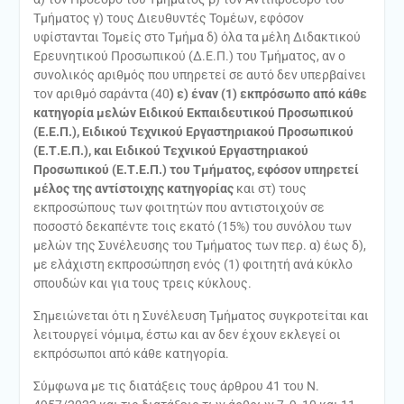
Τμήματος γ) τους Διευθυντές Τομέων, εφόσον
υφίστανται Τομείς στο Τμήμα δ) όλα τα μέλη Διδακτικού
Ερευνητικού Προσωπικού (Δ.Ε.Π.) του Τμήματος, αν ο
συνολικός αριθμός που υπηρετεί σε αυτό δεν υπερβαίνει
τον αριθμό σαράντα (40
) ε) έναν (1) εκπρόσωπο από κάθε
κατηγορία μελών Ειδικού Εκπαιδευτικού Προσωπικού
(Ε.Ε.Π.), Ειδικού Τεχνικού Εργαστηριακού Προσωπικού
(Ε.Τ.Ε.Π.), και Ειδικού Τεχνικού Εργαστηριακού
Προσωπικού (Ε.Τ.Ε.Π.) του Τμήματος, εφόσον υπηρετεί
μέλος της αντίστοιχης κατηγορίας
και στ) τους
εκπροσώπους των φοιτητών που αντιστοιχούν σε
ποσοστό δεκαπέντε τοις εκατό (15%) του συνόλου των
μελών της Συνέλευσης του Τμήματος των περ. α) έως δ),
με ελάχιστη εκπροσώπηση ενός (1) φοιτητή ανά κύκλο
σπουδών και για τους τρεις κύκλους.
Σημειώνεται ότι η Συνέλευση Τμήματος συγκροτείται και
λειτουργεί νόμιμα, έστω και αν δεν έχουν εκλεγεί οι
εκπρόσωποι από κάθε κατηγορία.
Σύμφωνα με τις διατάξεις τους άρθρου 41 του Ν.