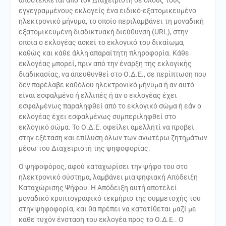
εγγεγραμμένους εκλογείς ένα ειδικό-εξατομικευμένο
ηλεκτρονικό μήνυμα, το οποίο περιλαμβάνει τη μοναδική
εξατομικευμένη διαδικτυακή διεύθυνση (URL), στην
οποία ο εκλογέας ασκεί το εκλογικό του δικαίωμα,
καθώς και κάθε άλλη απαραίτητη πληροφορία. Κάθε
εκλογέας μπορεί, πριν από την έναρξη της εκλογικής
διαδικασίας, να απευθυνθεί στο Ο.Δ.Ε., σε περίπτωση που
δεν παρέλαβε καθόλου ηλεκτρονικό μήνυμα ή αν αυτό
είναι εσφαλμένο ή ελλιπές ή αν ο εκλογέας έχει
εσφαλμένως παραληφθεί από το εκλογικό σώμα ή εάν ο
εκλογέας έχει εσφαλμένως συμπεριληφθεί στο
εκλογικό σώμα. Το Ο.Δ.Ε. οφείλει αμελλητί να προβεί
στην εξέταση και επίλυση όλων των ανωτέρω ζητημάτων
μέσω του Διαχειριστή της ψηφοφορίας.
Ο ψηφοφόρος, αφού καταχωρίσει την ψήφο του στο
ηλεκτρονικό σύστημα, λαμβάνει μια ψηφιακή Απόδειξη
Καταχώρισης Ψήφου. Η Απόδειξη αυτή αποτελεί
μοναδικό κρυπτογραφικό τεκμήριο της συμμετοχής του
στην ψηφοφορία, και θα πρέπει να κατατίθεται μαζί με
κάθε τυχόν ένσταση του εκλογέα προς το Ο.Δ.Ε.. Ο