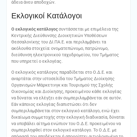
άδεια άνευ αποδοχών.
Εκλογικοί Κατάλογοι
Ο εκλογικός κατάλογος
συντάσσεται με επιμέλεια της
Κεντρικής Διεύθυνσης Διοικητικών Υποθέσεων
Θεσσαλονίκης του ΔΙ.ΠΑ.Ε. και περιλαμβάνει τα
ακόλουθα στοιχεία: ονοματεπώνυμο, πατρώνυμο,
διεύθυνση ηλεκτρονικού ταχυδρομείου, του Τμήματος
που υπηρετεί ο εκλογέας.
Ο εκλογικός κατάλογος παραδίδεται στο Ο.Δ.Ε. και
αναρτάται στην ιστοσελίδα του Τμήματος Διοίκησης
Οργανισμών Μάρκετινγκ και Τουρισμού της Σχολής
Οικονομίας και Διοίκησης, προκειμένου κάθε εκλογέας
να δύναται να ελέγξει εάν συμπεριλαμβάνεται σε αυτόν.
Εάν κάποιος εκλογέας διαπιστώσει ότι δεν
συμπεριλαμβάνεται στον εκλογικό κατάλογο, ενώ έχει
δικαίωμα συμμετοχής στην εκλογική διαδικασία, δύναται
να υποβάλει αίτημα ενώπιον του Ο.Δ.Ε. προκειμένου να
συμπεριληφθεί στον εκλογικό κατάλογο. Το Ο.Δ.Ε. με
απόφασή του αποδέχεται ή απορρίπτει αιτιολογημένα το