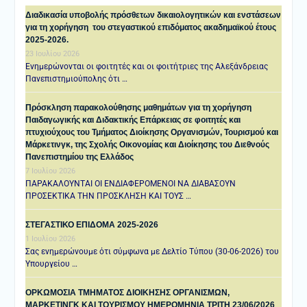
Διαδικασία υποβολής πρόσθετων δικαιολογητικών και ενστάσεων
για τη χορήγηση του στεγαστικού επιδόματος ακαδημαϊκού έτους
2025-2026.
23 Ιουλίου 2026
Ενημερώνονται οι φοιτητές και οι φοιτήτριες της Αλεξάνδρειας
Πανεπιστημιούπολης ότι …
Πρόσκληση παρακολούθησης μαθημάτων για τη χορήγηση
Παιδαγωγικής και Διδακτικής Επάρκειας σε φοιτητές και
πτυχιούχους του Τμήματος Διοίκησης Οργανισμών, Τουρισμού και
Μάρκετινγκ, της Σχολής Οικονομίας και Διοίκησης του Διεθνούς
Πανεπιστημίου της Ελλάδος
7 Ιουλίου 2026
ΠΑΡΑΚΑΛΟΥΝΤΑΙ ΟΙ ΕΝΔΙΑΦΕΡΟΜΕΝΟΙ ΝΑ ΔΙΑΒΑΣΟΥΝ
ΠΡΟΣΕΚΤΙΚΑ ΤΗΝ ΠΡΟΣΚΛΗΣΗ ΚΑΙ ΤΟΥΣ …
ΣΤΕΓΑΣΤΙΚΟ ΕΠΙΔΟΜΑ 2025-2026
1 Ιουλίου 2026
Σας ενημερώνουμε ότι σύμφωνα με Δελτίο Τύπου (30-06-2026) του
Υπουργείου …
ΟΡΚΩΜΟΣΙΑ ΤΜΗΜΑΤΟΣ ΔΙΟΙΚΗΣΗΣ ΟΡΓΑΝΙΣΜΩΝ,
ΜΑΡΚΕΤΙΝΓΚ ΚΑΙ ΤΟΥΡΙΣΜΟΥ ΗΜΕΡΟΜΗΝΙΑ TΡΙΤΗ 23/06/2026