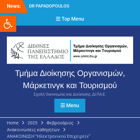
Skip
News:
DR PAPADOPOULOS
to
NIKOLAOS
Ανοίξτε τη γραμμή εργαλείων
content
Top Menu
Δρ Παπαδόπουλος
Νικόλαος
Διαδικασία υποβολής
πρόσθετων
δικαιολογητικών και
ενστάσεων για τη
χορήγηση του
στεγαστικού επιδόματος
Τμήμα Διοίκησης Οργανισμών,
ακαδημαϊκού έτους 2025-
2026.
Μάρκετινγκ και Τουρισμού
Σχολή Οικονομίας και Διοίκησης, ΔΙ.ΠΑ.Ε.
Menu
Home
2025
Φεβρουάριος
Ανακοινώσεις καθηγητών
ΑΝΑΚΟΙΝΩΣΗ “Ηλεκτρονικού Επιχειρείν”