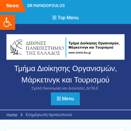
Skip
News:
DR PAPADOPOULOS
to
NIKOLAOS
Ανοίξτε τη γραμμή εργαλείων
content
Top Menu
Δρ Παπαδόπουλος
Νικόλαος
Διαδικασία υποβολής
πρόσθετων
δικαιολογητικών και
ενστάσεων για τη
χορήγηση του
στεγαστικού επιδόματος
Τμήμα Διοίκησης Οργανισμών,
ακαδημαϊκού έτους 2025-
2026.
Μάρκετινγκ και Τουρισμού
Σχολή Οικονομίας και Διοίκησης, ΔΙ.ΠΑ.Ε.
Menu
Ενημέρωση προσωπικού
Home