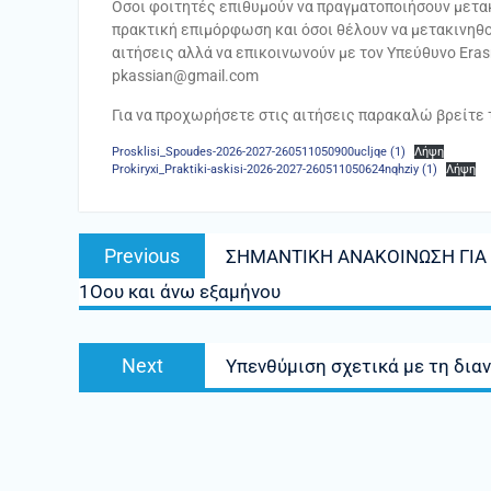
Οσοι φοιτητές επιθυμούν να πραγματοποιήσουν μετακί
πρακτική επιμόρφωση και όσοι θέλουν να μετακινηθο
αιτήσεις αλλά να επικοινωνούν με τον Υπεύθυνο Er
pkassian@gmail.com
Για να προχωρήσετε στις αιτήσεις παρακαλώ βρείτε
Prosklisi_Spoudes-2026-2027-260511050900ucljqe (1)
Λήψη
Prokiryxi_Praktiki-askisi-2026-2027-260511050624nqhziy (1)
Λήψη
Πλοήγηση
Previous
Previous
ΣΗΜΑΝΤΙΚΗ ΑΝΑΚΟΙΝΩΣΗ ΓΙΑ
άρθρων
post:
1Οου και άνω εξαμήνου
Next
Next
Υπενθύμιση σχετικά με τη δι
post: