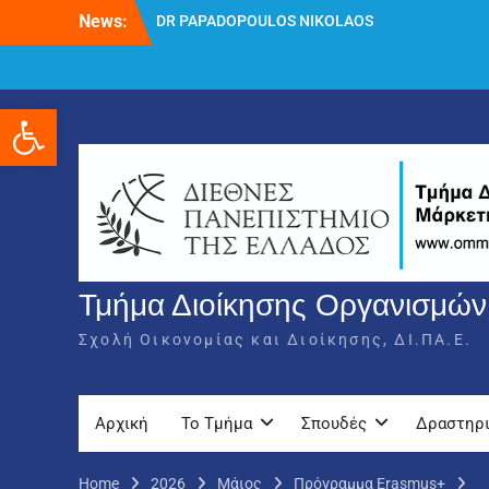
Skip
News:
DR PAPADOPOULOS NIKOLAOS
to
Δρ Παπαδόπουλος Νικόλαος
content
Διαδικασία υποβολής πρόσθετων
δικαιολογητικών και ενστάσεων για τη
Ανοίξτε τη γραμμή εργαλείων
χορήγηση του στεγαστικού επιδόματος
ακαδημαϊκού έτους 2025-2026.
Τμήμα Διοίκησης Οργανισμών,
Σχολή Οικονομίας και Διοίκησης, ΔΙ.ΠΑ.Ε.
Αρχική
Το Τμήμα
Σπουδές
Δραστηρ
Home
2026
Μάιος
Πρόγραμμα Erasmus+