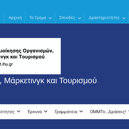
Αρχική
Το Τμήμα
Σπουδές
Δραστηριότητες
 Μάρκετινγκ και Τουρισμού
ιότητες
Έρευνα
Γραμματεία
OMMTo…Δράσεις!