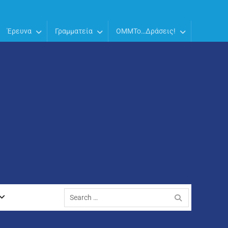
Έρευνα
Γραμματεία
OMMTo…Δράσεις!
Search
for: