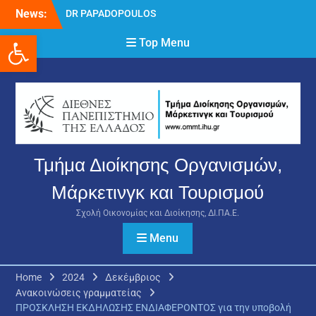
Skip
News:
DR PAPADOPOULOS
to
NIKOLAOS
Ανοίξτε τη γραμμή εργαλείων
content
Top Menu
Δρ Παπαδόπουλος
Νικόλαος
Διαδικασία υποβολής
πρόσθετων
δικαιολογητικών και
ενστάσεων για τη
χορήγηση του
στεγαστικού επιδόματος
Τμήμα Διοίκησης Οργανισμών,
ακαδημαϊκού έτους 2025-
2026.
Μάρκετινγκ και Τουρισμού
Σχολή Οικονομίας και Διοίκησης, ΔΙ.ΠΑ.Ε.
Menu
Home
2024
Δεκέμβριος
Ανακοινώσεις γραμματείας
ΠΡΟΣΚΛΗΣΗ ΕΚΔΗΛΩΣΗΣ ΕΝΔΙΑΦΕΡΟΝΤΟΣ για την υποβολή