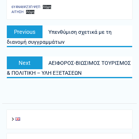
6Υ4Ν46ΨΖ3Π-ΨΕΠ
Λήψη
ΑΙΤΗΣΗ
Λήψη
Πλοήγηση
Previous
Previous
Υπενθύμιση σχετικά με τη
άρθρων
post:
διανομή συγγραμμάτων
Next
Next
ΑΕΙΦΟΡΟΣ-ΒΙΩΣΙΜΟΣ ΤΟΥΡΙΣΜΟΣ
post:
& ΠΟΛΙΤΙΚΗ – ΥΛΗ ΕΞΕΤΑΣΕΩΝ