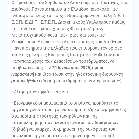
Ο Πρόεδρος του Συμβουλίου Διοίκησης και Πρύτανης του
Διεθνούς Πανεπιστημίου της Ελλάδος προσκαλεί τις
ενδιαφερόμενες και τους ενδιαφερόμενους, μέλη Δ.Ε.Π.,
Ε.Ε.Π., Ε.ΔΙ.Π., Ε.Τ.Ε.Π., Διοικητικούς Υπαλλήλους καθώς
και τους/τις Προπτυχιακούς Φοιτητές/τριες,
Μεταπτυχιακούς Φοιτητές/τριες και τους/τις
Υποψήφιους Διδάκτορες/Διδακτόρισσες του Διεθνούς
Πανεπιστημίου της Ελλάδος, που επιθυμούν τον ορισμό
τους ως μέλη της Επιτροπής Ισότητας των Φύλων και
Καταπολέμησης των Διακρίσεων του Ιδρύματος, να
υποβάλουν έως την
10 Ιανουαρίου 2025,
ημέρα
Παρασκευή
και ώρα
15.00
, στην ηλεκτρονική διεύθυνση
protocol@ihu.edu.gr
(μέσω ιδρυματικών λογαριασμών):
• Αίτηση υποψηφιότητας και
• Βιογραφικό σημείωμα από το οποίο να προκύπτει το
έργο και γενικότερα η συνεισφορά του/ης υποψήφιου/ας
στα πεδία της ισότητας των φύλων και της
καταπολέμησης των ανισοτήτων και των διακρίσεων
(δηλαδή να υπάρχει τεκμηρίωση της συνάφειας του
συνολικού έργου με το αντικείμενο της Επιτροπής)