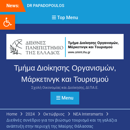
Skip
News:
DR PAPADOPOULOS
to
NIKOLAOS
Ανοίξτε τη γραμμή εργαλείων
content
Top Menu
Δρ Παπαδόπουλος
Νικόλαος
Διαδικασία υποβολής
πρόσθετων
δικαιολογητικών και
ενστάσεων για τη
χορήγηση του
στεγαστικού επιδόματος
Τμήμα Διοίκησης Οργανισμών,
ακαδημαϊκού έτους 2025-
2026.
Μάρκετινγκ και Τουρισμού
Σχολή Οικονομίας και Διοίκησης, ΔΙ.ΠΑ.Ε.
Menu
Home
2024
Οκτώβριος
ΝΕΑ Intersmarts
Διεθνές συνέδριο για τον βιώσιμο τουρισμό και τη γαλάζια
ανάπτυξη στην περιοχή της Μαύρης Θάλασσας