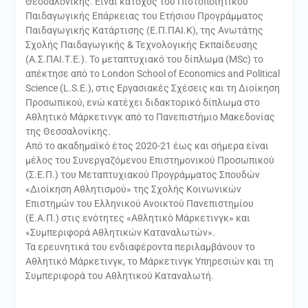
Θεσσαλονίκης. Είναι κάτοχος του Πιστοποιητικού
Παιδαγωγικής Επάρκειας του Ετήσιου Προγράμματος
Παιδαγωγικής Κατάρτισης (Ε.Π.ΠΑΙ.Κ), της Ανωτάτης
Σχολής Παιδαγωγικής & Τεχνολογικής Εκπαίδευσης
(Α.Σ.ΠΑΙ.Τ.Ε.). Το μεταπτυχιακό του δίπλωμα (MSc) το
απέκτησε από το London School of Economics and Political
Science (L.S.E.), στις Εργασιακές Σχέσεις και τη Διοίκηση
Προσωπικού, ενώ κατέχει διδακτορικό δίπλωμα στο
Αθλητικό Μάρκετινγκ από το Πανεπιστήμιο Μακεδονίας
της Θεσσαλονίκης.
Από το ακαδημαϊκό έτος 2020-21 έως και σήμερα είναι
μέλος του Συνεργαζόμενου Επιστημονικού Προσωπικού
(Σ.Ε.Π.) του Μεταπτυχιακού Προγράμματος Σπουδών
«Διοίκηση Αθλητισμού» της Σχολής Κοινωνικών
Επιστημών του Ελληνικού Ανοικτού Πανεπιστημίου
(Ε.Α.Π.) στις ενότητες «Αθλητικό Μάρκετινγκ» και
«Συμπεριφορά Αθλητικών Καταναλωτών».
Τα ερευνητικά του ενδιαφέροντα περιλαμβάνουν το
Αθλητικό Μάρκετινγκ, το Μάρκετινγκ Υπηρεσιών και τη
Συμπεριφορά του Αθλητικού Καταναλωτή.