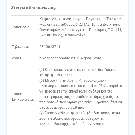
Στοιχεία Επικοινωνίας:
Κτίριο Μάρκετινγκ, Ισόγειο, Εργαστήριο Έρευνας
Μάρκετινγκ, αίθουσα 5, ΔΙΠΑΕ, Τμήμα Διοίκησης
Τοποθεσία
Οργανισμών, Μάρκετινγκ και Τουρισμού, Τ.Θ. 141,
57400 Σίνδος, Θεσσαλονίκη
Τηλέφωνο
2310013741
email
nikospapadopoulos2010@gmail.com
(α) Ώρες επικοινωνίας με φοιτητές δια ζώσης:
Τετάρτη 11:00-13:00
(β) Μέσω της επιλογής Μηνύματα (από τη
πλατφόρμα exam sod του moodle). Εδώ μπορείτε
να εκφράζετε τις απορίες, τα σχόλια και τις
Τρόποι
παρατηρήσεις σας, οποιαδήποτε ώρα, χωρίς το
Επικοινωνίας
περιορισμό των ωρών γραφείου. Προϋποθέτει να
έχετε εγγραφεί σε μάθημα.
(γ) Επικοινωνία με φοιτητές (διαδικτυακά, μέσω
zoom ή άλλης πλατφόρμας σύγχρονης
τηλεκπαίδευσης), μετά από συνεννόηση.