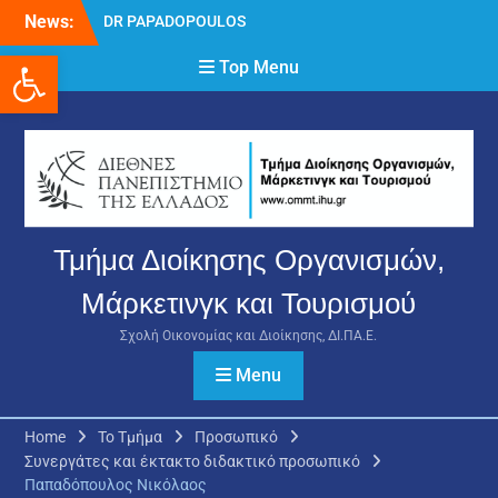
Skip
News:
DR PAPADOPOULOS
to
NIKOLAOS
Ανοίξτε τη γραμμή εργαλείων
content
Top Menu
Δρ Παπαδόπουλος
Νικόλαος
Διαδικασία υποβολής
πρόσθετων
δικαιολογητικών και
ενστάσεων για τη
χορήγηση του
στεγαστικού επιδόματος
Τμήμα Διοίκησης Οργανισμών,
ακαδημαϊκού έτους 2025-
2026.
Μάρκετινγκ και Τουρισμού
Σχολή Οικονομίας και Διοίκησης, ΔΙ.ΠΑ.Ε.
Menu
Home
Το Τμήμα
Προσωπικό
Συνεργάτες και έκτακτο διδακτικό προσωπικό
Παπαδόπουλος Νικόλαος