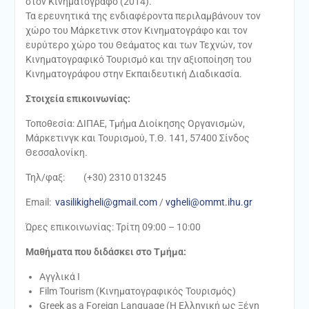
στον Κινηματογράφο (2014).
Τα ερευνητικά της ενδιαφέροντα περιλαμβάνουν τον
χώρο του Μάρκετινκ στον Κινηματογράφο και τον
ευρύτερο χώρο του Θεάματος και των Τεχνών, τον
Κινηματογραφικό Τουρισμό και την αξιοποίηση του
Κινηματογράφου στην Εκπαιδευτική Διαδικασία.
Στοιχεία επικοινωνίας:
Τοποθεσία: ΔΙΠΑΕ, Τμήμα Διοίκησης Οργανισμών,
Μάρκετινγκ και Τουρισμού, Τ.Θ. 141, 57400 Σίνδος
Θεσσαλονίκη.
Τηλ/φαξ: (+30) 2310 013245
Email:
vasilikigheli@gmail.com
/
vgheli@ommt.ihu.gr
Ώρες επικοινωνίας: Τρίτη 09:00 – 10:00
Μαθήματα που διδάσκει στο Τμήμα:
Αγγλικά Ι
Film Tourism (Κινηματογραφικός Τουρισμός)
Greek as a Foreign Language (Η Ελληνική ως Ξένη