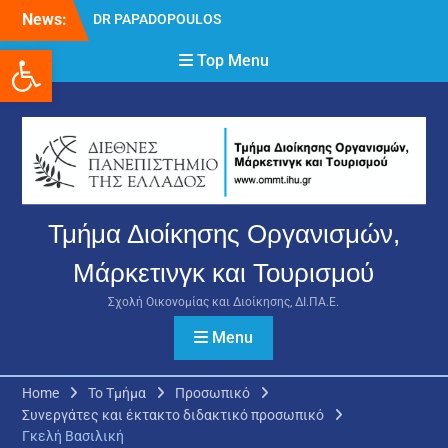
Skip
News:
DR PAPADOPOULOS
to
NIKOLAOS
Ανοίξτε τη γραμμή εργαλείων
content
Top Menu
Δρ Παπαδόπουλος
Νικόλαος
Διαδικασία υποβολής
πρόσθετων
δικαιολογητικών και
ενστάσεων για τη
χορήγηση του
στεγαστικού επιδόματος
Τμήμα Διοίκησης Οργανισμών,
ακαδημαϊκού έτους 2025-
2026.
Μάρκετινγκ και Τουρισμού
Σχολή Οικονομίας και Διοίκησης, ΔΙ.ΠΑ.Ε.
Menu
Home
Το Τμήμα
Προσωπικό
Συνεργάτες και έκτακτο διδακτικό προσωπικό
Γκελή Βασιλική