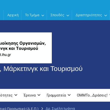
Αρχική
Το Τμήμα
Σπουδές
Δραστηριότητες
 Μάρκετινγκ και Τουρισμού
ιότητες
Έρευνα
Γραμματεία
OMMTo…Δράσεις!
Δρ. Σιμέλη Ιωάννα
τικό Προσωπικό (Δ.Ε.Π.)