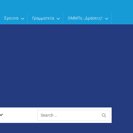
Έρευνα
Γραμματεία
OMMTo…Δράσεις!
Search
for: