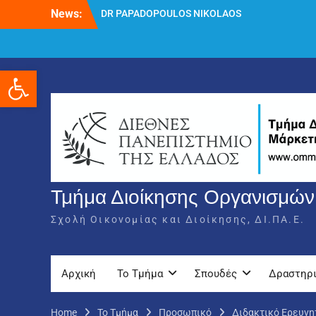
Skip
News:
DR PAPADOPOULOS NIKOLAOS
to
Δρ Παπαδόπουλος Νικόλαος
content
Διαδικασία υποβολής πρόσθετων
δικαιολογητικών και ενστάσεων για τη
Ανοίξτε τη γραμμή εργαλείων
χορήγηση του στεγαστικού επιδόματος
ακαδημαϊκού έτους 2025-2026.
Τμήμα Διοίκησης Οργανισμών,
Σχολή Οικονομίας και Διοίκησης, ΔΙ.ΠΑ.Ε.
Αρχική
Το Τμήμα
Σπουδές
Δραστηρ
Home
Το Τμήμα
Προσωπικό
Διδακτικό Ερευνη