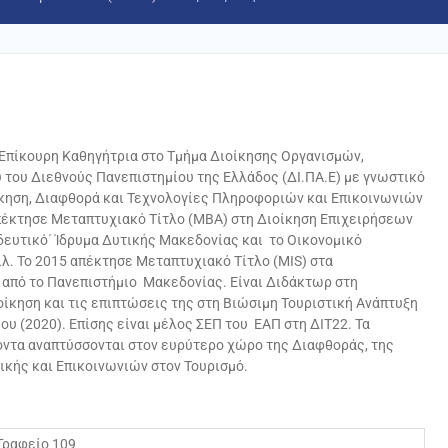
ι Επίκουρη Καθηγήτρια στο Τμήμα Διοίκησης Οργανισμών,
 του Διεθνούς Πανεπιστημίου της Ελλάδος (ΔΙ.ΠΑ.Ε) με γνωστικό
ίκηση, Διαφθορά και Τεχνολογίες Πληροφοριών και Επικοινωνιών
πέκτησε Μεταπτυχιακό Τίτλο (MBA) στη Διοίκηση Επιχειρήσεων
δευτικό΄ Ίδρυμα Δυτικής Μακεδονίας και το Οικονομικό
λ. Το 2015 απέκτησε Μεταπτυχιακό Τίτλο (MIS) στα
από το Πανεπιστήμιο Μακεδονίας. Είναι Διδάκτωρ στη
ίκηση και τις επιπτώσεις της στη Βιώσιμη Τουριστική Ανάπτυξη
ου (2020). Επίσης είναι μέλος ΣΕΠ του ΕΑΠ στη ΔΙΤ22. Τα
οντα αναπτύσσονται στον ευρύτερο χώρο της Διαφθοράς, της
κής και Επικοινωνιών στον Τουρισμό.
 Γραφείο 109