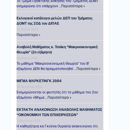
Το Τμήμα Πρακτικής Άσκησης του Τμήματος ΔΟΜΤ
ενημερώνει ότι υπάρχουν …
Περισσότερα »
Εκλογικοί κατάλογοι μελών ΔΕΠ του Τμήματος
ΔΟΜΤ της ΣΟΔ του ΔΙΠΑΕ
22 Μαΐου 2026
Περισσότερα »
Αναβολή Μαθήματος κ. Τσιάκη “Μακροοικονομική
Θεωρία” (2ο εξάμηνο)
20 Μαΐου 2026
Το μάθημα “Μακροοικονομική Θεωρία” του Β’
εξαμήνου ΔΕΝ θα πραγματοποιηθεί …
Περισσότερα »
ΜΙΓΜΑ ΜΑΡΚΕΤΙΝΓΚ 20/04
18 Απριλίου 2026
Ενημερώνονται οι φοιτητές ότι το μάθημα του 2ου
εξαμήνου «Μίγμα …
Περισσότερα »
ΕΚΤΑΚΤΗ ΑΝΑΚΟΙΝΩΣΗ ΑΝΑΒΟΛΗΣ ΜΑΘΗΜΑΤΟΣ
“ΟΙΚΟΝΟΜΙΚΗ ΤΩΝ ΕΠΙΧΕΙΡΗΣΕΩΝ”
1 Απριλίου 2026
Η καθηγήτρια κα Γκούνα Ουρανία ανακοινώνει ότι