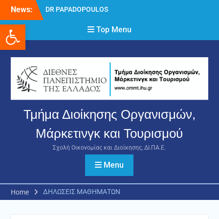
Skip
News:
DR PAPADOPOULOS
to
NIKOLAOS
Ανοίξτε τη γραμμή εργαλείων
content
Top Menu
Δρ Παπαδόπουλος
Νικόλαος
Διαδικασία υποβολής
πρόσθετων
δικαιολογητικών και
ενστάσεων για τη
χορήγηση του
στεγαστικού επιδόματος
Τμήμα Διοίκησης Οργανισμών,
ακαδημαϊκού έτους 2025-
2026.
Μάρκετινγκ και Τουρισμού
Σχολή Οικονομίας και Διοίκησης, ΔΙ.ΠΑ.Ε.
Menu
ΔΗΛΩΣΕΙΣ ΜΑΘΗΜΑΤΩΝ
Home