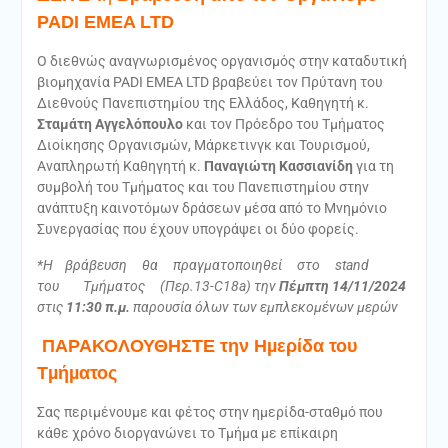
PADI EMEA LTD
O διεθνώς αναγνωρισµένος οργανισµός στην καταδυτική
βιοµηχανία PADI ΕΜΕΑ LTD βραβεύει τον Πρύτανη του
Διεθνούς Πανεπιστηµίου της Ελλάδος, Καθηγητή κ.
Σταµάτη Αγγελόπουλο
και τον Πρόεδρο του Τµήµατος
Διοίκησης Οργανισµών, Μάρκετινγκ και Τουρισµού,
Αναπληρωτή Καθηγητή κ.
Παναγιώτη Κασσιανίδη
για τη
συµβολή του Τµήµατος και του Πανεπιστηµίου στην
ανάπτυξη καινοτόµων δράσεων µέσα από το Μνηµόνιο
Συνεργασίας που έχουν υπογράψει οι δύο φορείς.
*Η βράβευση θα πραγµατοποιηθεί στο stand
του Τµήµατος (Περ.13-C18a)
την
Πέµπτη 14/11/2024
στις
11:30 π.µ.
παρουσία όλων των εµπλεκοµένων µερών
ΠΑΡΑΚΟΛΟΥΘΗΣΤΕ την Ηµερίδα του
Τµήµατος
Σας περιµένουµε και φέτος στην ηµερίδα-σταθµό που
κάθε χρόνο διοργανώνει το Τµήµα µε επίκαιρη