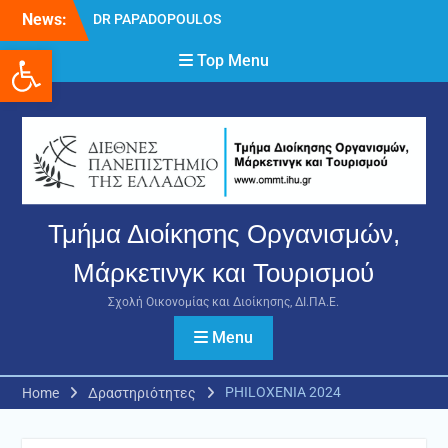
Skip
News:
DR PAPADOPOULOS
to
NIKOLAOS
Ανοίξτε τη γραμμή εργαλείων
content
Top Menu
Δρ Παπαδόπουλος
Νικόλαος
Διαδικασία υποβολής
πρόσθετων
δικαιολογητικών και
ενστάσεων για τη
χορήγηση του
στεγαστικού επιδόματος
Τμήμα Διοίκησης Οργανισμών,
ακαδημαϊκού έτους 2025-
2026.
Μάρκετινγκ και Τουρισμού
Σχολή Οικονομίας και Διοίκησης, ΔΙ.ΠΑ.Ε.
Menu
PHILOXENIA 2024
Home
Δραστηριότητες