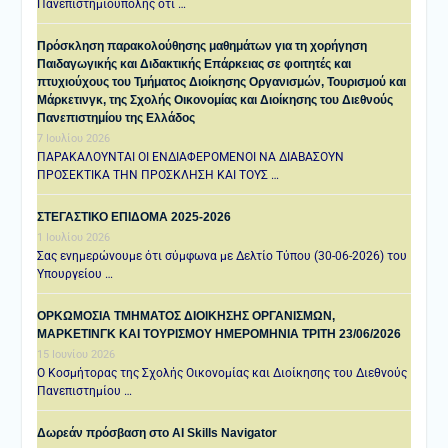
Πανεπιστημιούπολης ότι …
Πρόσκληση παρακολούθησης μαθημάτων για τη χορήγηση
Παιδαγωγικής και Διδακτικής Επάρκειας σε φοιτητές και
πτυχιούχους του Τμήματος Διοίκησης Οργανισμών, Τουρισμού και
Μάρκετινγκ, της Σχολής Οικονομίας και Διοίκησης του Διεθνούς
Πανεπιστημίου της Ελλάδος
7 Ιουλίου 2026
ΠΑΡΑΚΑΛΟΥΝΤΑΙ ΟΙ ΕΝΔΙΑΦΕΡΟΜΕΝΟΙ ΝΑ ΔΙΑΒΑΣΟΥΝ
ΠΡΟΣΕΚΤΙΚΑ ΤΗΝ ΠΡΟΣΚΛΗΣΗ ΚΑΙ ΤΟΥΣ …
ΣΤΕΓΑΣΤΙΚΟ ΕΠΙΔΟΜΑ 2025-2026
1 Ιουλίου 2026
Σας ενημερώνουμε ότι σύμφωνα με Δελτίο Τύπου (30-06-2026) του
Υπουργείου …
ΟΡΚΩΜΟΣΙΑ ΤΜΗΜΑΤΟΣ ΔΙΟΙΚΗΣΗΣ ΟΡΓΑΝΙΣΜΩΝ,
ΜΑΡΚΕΤΙΝΓΚ ΚΑΙ ΤΟΥΡΙΣΜΟΥ ΗΜΕΡΟΜΗΝΙΑ TΡΙΤΗ 23/06/2026
15 Ιουνίου 2026
Ο Κοσμήτορας της Σχολής Οικονομίας και Διοίκησης του Διεθνούς
Πανεπιστημίου …
Δωρεάν πρόσβαση στο AI Skills Navigator