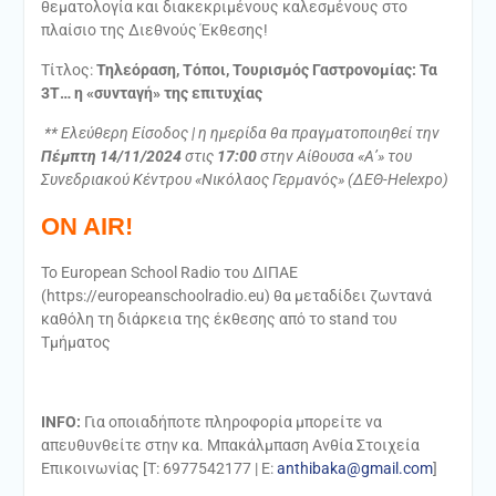
θεµατολογία και διακεκριµένους καλεσµένους στο
πλαίσιο της Διεθνούς Έκθεσης!
Τίτλος:
Τηλεόραση, Τόποι, Τουρισµός Γαστρονοµίας: Τα
3Τ… η «συνταγή» της επιτυχίας
** Ελεύθερη Είσοδος | η ηµερίδα θα πραγµατοποιηθεί την
Πέµπτη 14/11/2024
στις
17:00
στην Αίθουσα «Α’» του
Συνεδριακού Κέντρου «Νικόλαος Γερµανός» (ΔΕΘ-Helexpo)
ON AIR!
Το Εuropean School Radio του ΔΙΠΑΕ
(https://europeanschoolradio.eu) θα µεταδίδει ζωντανά
καθόλη τη διάρκεια της έκθεσης από το stand του
Τµήµατος
INFO:
Για οποιαδήποτε πληροφορία µπορείτε να
απευθυνθείτε στην κα. Μπακάλµπαση Ανθία Στοιχεία
Επικοινωνίας [Τ: 6977542177 | E:
anthibaka@gmail.com
]