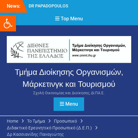
Skip
News:
NIKOLAOS
to
Δρ Παπαδόπουλος
Ανοίξτε τη γραμμή εργαλείων
content
Top Menu
Νικόλαος
Διαδικασία υποβολής
πρόσθετων
δικαιολογητικών και
ενστάσεων για τη
χορήγηση του
στεγαστικού επιδόματος
ακαδημαϊκού έτους 2025-
Τμήμα Διοίκησης Οργανισμών,
2026.
Μάρκετινγκ και Τουρισμού
Σχολή Οικονομίας και Διοίκησης, ΔΙ.ΠΑ.Ε.
Menu
Home
Το Τμήμα
Προσωπικό
Διδακτικό Ερευνητικό Προσωπικό (Δ.Ε.Π.)
Δρ Κασσιανίδης Παναγιώτης