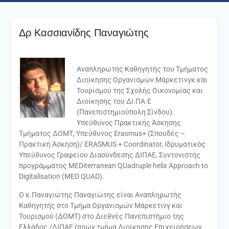
Δρ Κασσιανίδης Παναγιώτης
Αναπληρωτής Καθηγητής του Τμήματος
Διοίκησης Οργανισμών Μάρκετινγκ και
Τουρισμού της Σχολής Οικονομίας και
Διοίκησης του ΔΙ.ΠΑ.Ε
(Πανεπιστημιούπολη Σίνδου).
Υπεύθυνος Πρακτικής Άσκησης
Τμήματος ΔΟΜΤ, Υπεύθυνος Εrasmus+ (Σπουδές –
Πρακτική Άσκηση)/ ERASMUS + Coordinator, Ιδρυματικός
Υπεύθυνος Γραφείου Διασύνδεσης ΔΙΠΑΕ, Συντονιστής
προγράμματος MEDiterranean QUadruple helix Approach to
Digitalisation (MED QUAD).
O κ.Παναγιώτης Παναγιώτης είναι Αναπληρωτής
Καθηγητής στο Τμήμα Oργανισμών Μάρκετινγ και
Τουρισμού (ΔΟΜΤ) στο Διεθνές Πανεπιστήμιο της
Ελλάδος /ΔΙΠΑΕ (πρών τμήμα Διοίκησης Επιχειρήσεων