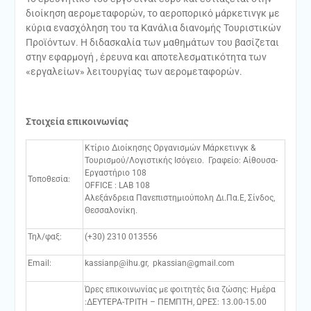
διοίκηση αερομεταφορών, το αεροπορικό μάρκετινγκ με
κύρια ενασχόληση του τα Κανάλια διανομής Τουριστικών
Προϊόντων. Η διδασκαλία των μαθημάτων του βασίζεται
στην εφαρμογή , έρευνα και αποτελεσματικότητα των
«εργαλείων» λειτουργίας των αερομεταφορών.
Στοιχεία επικοινωνίας
Κτίριο Διοίκησης Οργανισμών Μάρκετινγκ &
Τουρισμού/Λογιστικής Ισόγειο. Γραφείο: Αίθουσα-
Εργαστήριο 108
Τοποθεσία:
ΟFFICE : LAB 108
Αλεξάνδρεια Πανεπιστημιούπολη Δι.Πα.Ε, Σίνδος,
Θεσσαλονίκη.
Τηλ/φαξ:
(+30) 2310 013556
Email:
kassianp@ihu.gr, pkassian@gmail.com
Ώρες επικοινωνίας με φοιτητές δια ζώσης: Ημέρα
:ΔΕΥΤΕΡΑ-ΤΡΙΤΗ – ΠΕΜΠΤΗ, ΩΡΕΣ: 13.00-15.00