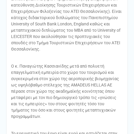
κατεύθυνση Διοίκησης Τουριστικών Επιχειρήσεων και
Επιχειρήσεων Φιλοξενίας του ΑΤΕΙ Θεσσαλονίκης). Είναι
κάτοχος διδακτορικού διπλώματος του Πανεπιστημίου
University of South Bank London, England καθώς και
μεταπτυχιακού διπλώματος του ΜΒΑ από το University of
LEICESTER που ακολούθησαν τις προπτυχιακές του
σπουδές στο Τμήμα Τουριστικών Επιχειρήσεων του ΑΤΕΙ
Θεσσαλονίκης.
O κ. Παναγιώτης Κασσιανίδης μετά από πολυετή
επαγγελματική εμπειρία στο χώρο του τουρισμού και
συγκεκριμένα στον χώρο της αεροπορικής βιομηχανίας
ως υψηλόβαθμο στέλεχος της AMADEUS HELLAS ΑΕ
πέρασε στον χώρο της ακαδημαϊκής κοινότητας όπου
μεταφέρει με τον πιο δημιουργικό τρόπο τις «γνώσεις
και τις εμπειρίες» του στους φοιτητές τόσο του
τμήματος του όσο και στους φοιτητές μεταπτυχιακών
προγραμμάτων.
Το ερευνητικό του έργο είναι ευρύ και εστιάζεται στην