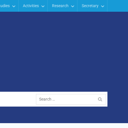
tudies
Activities
Research
Secretary
Search
for: