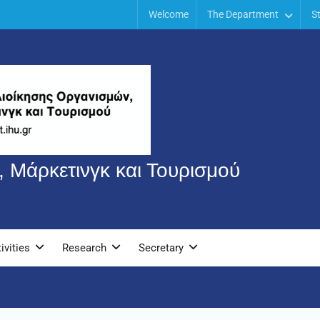
Welcome
The Department
S
 Μάρκετινγκ και Τουρισμού
ivities
Research
Secretary