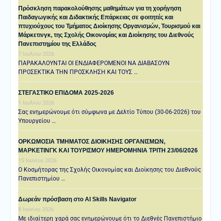
Πρόσκληση παρακολούθησης μαθημάτων για τη χορήγηση
Παιδαγωγικής και Διδακτικής Επάρκειας σε φοιτητές και
πτυχιούχους του Τμήματος Διοίκησης Οργανισμών, Τουρισμού και
Μάρκετινγκ, της Σχολής Οικονομίας και Διοίκησης του Διεθνούς
Πανεπιστημίου της Ελλάδος
7 Ιουλίου 2026
ΠΑΡΑΚΑΛΟΥΝΤΑΙ ΟΙ ΕΝΔΙΑΦΕΡΟΜΕΝΟΙ ΝΑ ΔΙΑΒΑΣΟΥΝ
ΠΡΟΣΕΚΤΙΚΑ ΤΗΝ ΠΡΟΣΚΛΗΣΗ ΚΑΙ ΤΟΥΣ …
ΣΤΕΓΑΣΤΙΚΟ ΕΠΙΔΟΜΑ 2025-2026
1 Ιουλίου 2026
Σας ενημερώνουμε ότι σύμφωνα με Δελτίο Τύπου (30-06-2026) του
Υπουργείου …
ΟΡΚΩΜΟΣΙΑ ΤΜΗΜΑΤΟΣ ΔΙΟΙΚΗΣΗΣ ΟΡΓΑΝΙΣΜΩΝ,
ΜΑΡΚΕΤΙΝΓΚ ΚΑΙ ΤΟΥΡΙΣΜΟΥ ΗΜΕΡΟΜΗΝΙΑ TΡΙΤΗ 23/06/2026
15 Ιουνίου 2026
Ο Κοσμήτορας της Σχολής Οικονομίας και Διοίκησης του Διεθνούς
Πανεπιστημίου …
Δωρεάν πρόσβαση στο AI Skills Navigator
8 Ιουνίου 2026
Με ιδιαίτερη χαρά σας ενημερώνουμε ότι το Διεθνές Πανεπιστήμιο