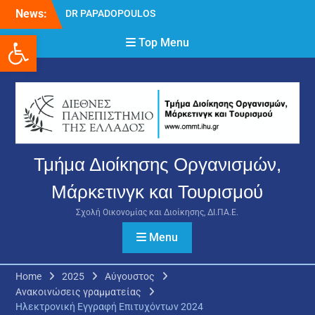
Skip
News:
DR PAPADOPOULOS
to
NIKOLAOS
Ανοίξτε τη γραμμή εργαλείων
content
Top Menu
Δρ Παπαδόπουλος
Νικόλαος
Διαδικασία υποβολής
πρόσθετων
δικαιολογητικών και
ενστάσεων για τη
χορήγηση του
στεγαστικού επιδόματος
Τμήμα Διοίκησης Οργανισμών,
ακαδημαϊκού έτους 2025-
2026.
Μάρκετινγκ και Τουρισμού
Σχολή Οικονομίας και Διοίκησης, ΔΙ.ΠΑ.Ε.
Menu
Home
2025
Αύγουστος
Ανακοινώσεις γραμματείας
Ηλεκτρονική Εγγραφή Επιτυχόντων 2024