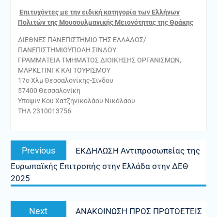
Επιτυχόντες με την ειδική κατηγορία των Ελλήνων
Πολιτών της Μουσουλμανικής Μειονότητας της Θράκης
ΔΙΕΘΝΕΣ ΠΑΝΕΠΙΣΤΗΜΙΟ ΤΗΣ ΕΛΛΑΔΟΣ/
ΠΑΝΕΠΙΣΤΗΜΙΟΥΠΟΛΗ ΣΙΝΔΟΥ
ΓΡΑΜΜΑΤΕΙΑ ΤΜΗΜΑΤΟΣ ΔΙΟΙΚΗΣΗΣ ΟΡΓΑΝΙΣΜΩΝ,
ΜΑΡΚΕΤΙΝΓΚ ΚΑΙ ΤΟΥΡΙΣΜΟΥ
17o Χλμ Θεσσαλονίκης-Σίνδου
57400 Θεσσαλονίκη
Υποψιν Κου Χατζηνικολάου Νικόλαου
ΤΗΛ 2310013756
Πλοήγηση
Previous
Previous
ΕΚΔΗΛΩΣΗ Αντιπροσωπείας της
άρθρων
post:
Ευρωπαϊκής Επιτροπής στην Ελλάδα στην ΔΕΘ
2025
Next
Next
ΑΝΑΚΟΙΝΩΣΗ ΠΡΟΣ ΠΡΩΤΟΕΤΕΙΣ
post: