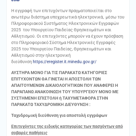
Η εγγραφή των επιτυχόντων πραγματοποιείται στο
ανωτέρω διάστημα υποχρεωτικά ηλεκτρονικά, μέσω του
Πληροφοριακού Συστήματος Ηλεκτρονικών Εγγραφών
2025 του Υπουργείου Παιδείας Θρησκευμάτων και
Αθλητισμού. Οι επιτυχόντες μπορούν να έχουν πρόσβαση
στο Πληροφοριακό Σύστημα Ηλεκτρονικές Εγγραφές
2025 του Υπουργείου Παιδείας, Θρησκευμάτων και
Αθλητισμού στην ηλεκτρονική
διεύθυνση
https://eregister.it.minedu.gov.gr/
ΑΥΣΤΗΡΑ ΜΟΝΟ ΓΙΑ ΤΙΣ ΠΑΡΑΚΑΤΩ ΚΑΤΗΓΟΡΙΕΣ
ΕΠΙΤΥΧΟΝΤΩΝ ΘΑ ΓΙΝΕΤΑΙ Η ΑΠΟΣΤΟΛΗ ΤΩΝ
ΑΠΑΙΤΟΥΜΕΝΩΝ ΔΙΚΑΙΟΛΟΓΗΤΙΚΩΝ ΠΟΥ ΑΝΑΦΕΡΕΙ Η
ΠΑΡΑΠΑΝΩ ΑΝΑΚΟΙΝΩΣΗ ΤΟΥ ΥΠΟΥΡΓΕΙΟΥ ΜΟΝΟ ΜΕ
ΣΥΣΤΗΜΕΝΗ ΕΠΙΣΤΟΛΗ ή ΤΑΧΥΜΕΤΑΦΟΡΑ ΣΤΗΝ
ΠΑΡΑΚΑΤΩ ΤΑΧΥΔΡΟΜΙΚΗ ΔΙΕΥΘΥΝΣΗ :
Ταχυδρομική διεύθυνση για αποστολή εγγράφων
Επιτυχόντες της ειδικής κατηγορίας των πασχόντων από
σοβαρές παθήσεις