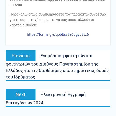
– 15:00.
Παρακαλώ όπως συμπληρώσετε τον παρακάτω σύνδεσμο
για τη συμμετοχή σας ώστε να σας αποσταλλούν οι
κάρτες εισόδου:
https://forms.gle/qobEsv3e6dgyJ3tz6
Πλοήγηση
Previous
Previous
Eνημέρωση φοιτητών και
άρθρων
post:
φοιτητριών του Διεθνούς Πανεπιστημίου της
Ελλάδος για τις διαθέσιμες υποστηρικτικές δομές
του Ιδρύματος
Next
Next
Ηλεκτρονική Εγγραφή
post:
Επιτυχόντων 2024