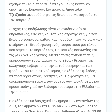
έχουμε την ιδιαίτερη τιμή να έχουμε ως κεντρικό
ομιλητή τον Ευρωπαίο Επίτροπο κ.
Απόστολο
Τζιτζικώστα,
αρμόδιο για τις Βιώσιμες Μεταφορές και
τον Τουρισμό.
Στόχος της εκδήλωσης είναι να αναδειχθούν οι
ευρωπαϊκές, εθνικές και τοπικές στρατηγικές για τον
βιώσιμο τουρισμό, καθώς και η συμβολή των κοινωνικών
εταίρων στη διαμόρφωση ενός τουριστικού μοντέλου
που σέβεται το περιβάλλον, τις τοπικές κοινωνίες και
τις μελλοντικές γενιές. Μέσα από τις τοποθετήσεις
εκπροσώπων ευρωπαϊκών και διεθνών θεσμών, της
ελληνικής κυβέρνησης, της αυτοδιοίκησης και των
φορέων του τουριστικού τομέα, η εκδήλωση φιλοδοξεί
να προσφέρει στους φοιτητές και τις φοιτήτριες μία
ολοκληρωμένη εικόνα των σύγχρονων προκλήσεων και
προοπτικών για έναν βιώσιμο τουρισμό στην Ελλάδα και
την Ευρώπη.
Η εκδήλωση θα διεξαχθεί την ημέρα των εγκαινίων της
ΔΕΘ, το
Σάββατο 6 Σεπτεμβρίου
2025, στο Αμφιθέατρο
του κτιρίου
Νικόλαος Γερμανός, Αίθουσα Α’ μεταξύ 13:00