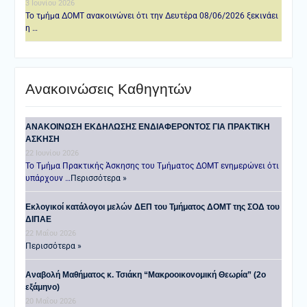
3 Ιουνίου 2026
Το τμήμα ΔΟΜΤ ανακοινώνει ότι την Δευτέρα 08/06/2026 ξεκινάει
η …
Ανακοινώσεις Καθηγητών
ANAKOINΩΣΗ ΕΚΔΗΛΩΣΗΣ ΕΝΔΙΑΦΕΡΟΝΤΟΣ ΓΙΑ ΠΡΑΚΤΙΚΗ
ΑΣΚΗΣΗ
22 Ιουνίου 2026
Το Τμήμα Πρακτικής Άσκησης του Τμήματος ΔΟΜΤ ενημερώνει ότι
υπάρχουν …
Περισσότερα »
Εκλογικοί κατάλογοι μελών ΔΕΠ του Τμήματος ΔΟΜΤ της ΣΟΔ του
ΔΙΠΑΕ
22 Μαΐου 2026
Περισσότερα »
Αναβολή Μαθήματος κ. Τσιάκη “Μακροοικονομική Θεωρία” (2ο
εξάμηνο)
20 Μαΐου 2026