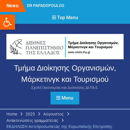
Skip
News:
DR PAPADOPOULOS
to
NIKOLAOS
Ανοίξτε τη γραμμή εργαλείων
content
Top Menu
Δρ Παπαδόπουλος
Νικόλαος
Διαδικασία υποβολής
πρόσθετων
δικαιολογητικών και
ενστάσεων για τη
χορήγηση του
στεγαστικού επιδόματος
Τμήμα Διοίκησης Οργανισμών,
ακαδημαϊκού έτους 2025-
2026.
Μάρκετινγκ και Τουρισμού
Σχολή Οικονομίας και Διοίκησης, ΔΙ.ΠΑ.Ε.
Menu
Home
2025
Αύγουστος
Ανακοινώσεις γραμματείας
ΕΚΔΗΛΩΣΗ Αντιπροσωπείας της Ευρωπαϊκής Επιτροπής