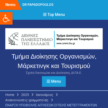
Skip
News:
DR PAPADOPOULOS
to
NIKOLAOS
Ανοίξτε τη γραμμή εργαλείων
content
Top Menu
Δρ Παπαδόπουλος
Νικόλαος
Διαδικασία υποβολής
πρόσθετων
δικαιολογητικών και
ενστάσεων για τη
χορήγηση του
στεγαστικού επιδόματος
Τμήμα Διοίκησης Οργανισμών,
ακαδημαϊκού έτους 2025-
2026.
Μάρκετινγκ και Τουρισμού
Σχολή Οικονομίας και Διοίκησης, ΔΙ.ΠΑ.Ε.
Menu
Home
2025
Ιανουάριος
Ανακοινώσεις γραμματείας
ΕΝΑΡΞΗ ΥΠΟΒΟΛΗΣ ΑΙΤΗΣΕΩΝ ΣΙΤΙΣΗΣ ΜΕΤΕΓΓΡΑΦΕΝΤΩΝ