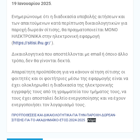
19 Ιανουαρίου 2025
.
Ενημερώνουμε ότι η διαδικασία υποβολής αιτήσεων και
των απαιτούμενων κατά περίπτωση δικαιολογητικών για
παροχή δωρεάν σίτισης, θα πραγματοποιείται ΜΟΝΟ
ΗΛΕΚΤΡΟΝΙΚΑ στην ηλεκτρονική εφαρμογή
(
https://sitisi.ihu.gr/
).
Δικαιολογητικά που αποστέλλονται με email ή όποιο άλλο
τρόπο, δεν θα γίνονται δεκτά.
Απαραίτητη προϋπόθεση για να κάνουν αίτηση σίτισης οι
φοιτητές και οι φοιτήτριες μέσω της εφαρμογής είναι να
έχει ολοκληρωθεί η διαδικασία της ηλεκτρονικής
εγγραφής τους από τη γραμματεία του τμήματος τους, να
τους έχει αποσταλεί δελτίο ενεργοποίησης και να έχουν
ενεργοποιήσει τον λογαριασμό τους.
ΠΡΟΫΠΟΘΕΣΕΙΣ-ΚΑΙ-ΔΙΚΑΙΟΛΟΓΗΤΙΚΑ-ΓΙΑ-ΤΗΝ-ΠΑΡΟΧΗ-ΔΩΡΕΑΝ-
ΣΙΤΙΣΗΣ-ΓΙΑ-ΤΟ-ΑΚΑΔΗΜΑΪΚΟ-ΕΤΟΣ-2024-2025
Λήψη
Πλοήγηση