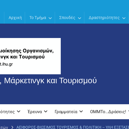
Αρχική
Το Τμήμα
Σπουδές
Δραστηριότητες
 Μάρκετινγκ και Τουρισμού
ιότητες
Έρευνα
Γραμματεία
OMMTo…Δράσεις!
ΑΕΙΦΟΡΟΣ-ΒΙΩΣΙΜΟΣ ΤΟΥΡΙΣΜΟΣ & ΠΟΛΙΤΙΚΗ – ΥΛΗ ΕΞΕΤΑΣ
ητών