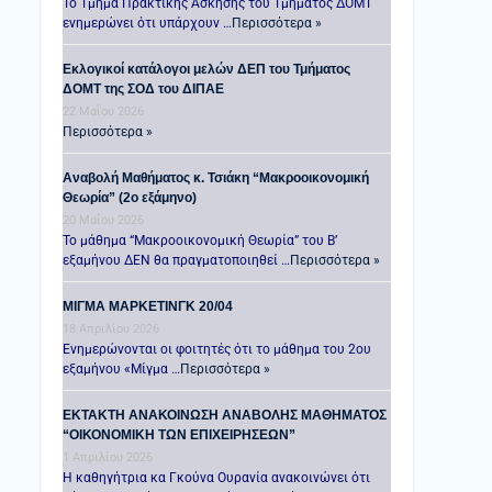
Το Τμήμα Πρακτικής Άσκησης του Τμήματος ΔΟΜΤ
ενημερώνει ότι υπάρχουν …
Περισσότερα »
Εκλογικοί κατάλογοι μελών ΔΕΠ του Τμήματος
ΔΟΜΤ της ΣΟΔ του ΔΙΠΑΕ
22 Μαΐου 2026
Περισσότερα »
Αναβολή Μαθήματος κ. Τσιάκη “Μακροοικονομική
Θεωρία” (2ο εξάμηνο)
20 Μαΐου 2026
Το μάθημα “Μακροοικονομική Θεωρία” του Β’
εξαμήνου ΔΕΝ θα πραγματοποιηθεί …
Περισσότερα »
ΜΙΓΜΑ ΜΑΡΚΕΤΙΝΓΚ 20/04
18 Απριλίου 2026
Ενημερώνονται οι φοιτητές ότι το μάθημα του 2ου
εξαμήνου «Μίγμα …
Περισσότερα »
ΕΚΤΑΚΤΗ ΑΝΑΚΟΙΝΩΣΗ ΑΝΑΒΟΛΗΣ ΜΑΘΗΜΑΤΟΣ
“ΟΙΚΟΝΟΜΙΚΗ ΤΩΝ ΕΠΙΧΕΙΡΗΣΕΩΝ”
1 Απριλίου 2026
Η καθηγήτρια κα Γκούνα Ουρανία ανακοινώνει ότι