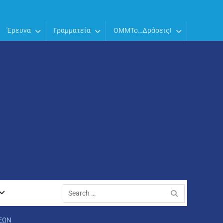
Έρευνα
Γραμματεία
OMMTo…Δράσεις!
Search
for:
ΕΩΝ