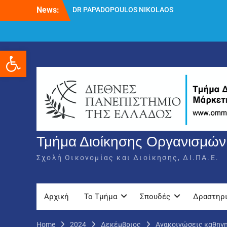
DR PAPADOPOULOS NIKOLAOS
Skip
News:
Δρ Παπαδόπουλος Νικόλαος
to
Διαδικασία υποβολής πρόσθετων
content
δικαιολογητικών και ενστάσεων για τη
χορήγηση του στεγαστικού επιδόματος
Ανοίξτε τη γραμμή εργαλείων
ακαδημαϊκού έτους 2025-2026.
Τμήμα Διοίκησης Οργανισμών,
Σχολή Οικονομίας και Διοίκησης, ΔΙ.ΠΑ.Ε.
Αρχική
Το Τμήμα
Σπουδές
Δραστηρ
Home
2024
Δεκέμβριος
Ανακοινώσεις καθηγ