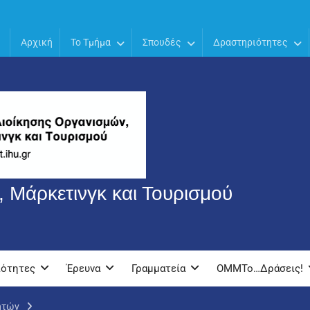
Αρχική
Το Τμήμα
Σπουδές
Δραστηριότητες
 Μάρκετινγκ και Τουρισμού
ιότητες
Έρευνα
Γραμματεία
OMMTo…Δράσεις!
ητών