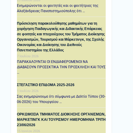
23 Ιουλίου 2026
Ενημερώνονται οι φοιτητές και οι φοιτήτριες της
Αλεξάνδρειας Πανεπιστημιούπολης ότι …
Πρόσκληση παρακολούθησης μαθημάτων για τη
χορήγηση Παιδαγωγικής και Διδακτικής Επάρκειας
σε φοιτητές και πτυχιούχους του Τμήματος Διοίκησης
Οργανισμών, Τουρισμού και Μάρκετινγκ, της Σχολής
Οικονομίας και Διοίκησης του Διεθνούς
Πανεπιστημίου της Ελλάδος
7 Ιουλίου 2026
ΠΑΡΑΚΑΛΟΥΝΤΑΙ ΟΙ ΕΝΔΙΑΦΕΡΟΜΕΝΟΙ ΝΑ
ΔΙΑΒΑΣΟΥΝ ΠΡΟΣΕΚΤΙΚΑ ΤΗΝ ΠΡΟΣΚΛΗΣΗ ΚΑΙ ΤΟΥΣ
…
ΣΤΕΓΑΣΤΙΚΟ ΕΠΙΔΟΜΑ 2025-2026
1 Ιουλίου 2026
Σας ενημερώνουμε ότι σύμφωνα με Δελτίο Τύπου (30-
06-2026) του Υπουργείου …
ΟΡΚΩΜΟΣΙΑ ΤΜΗΜΑΤΟΣ ΔΙΟΙΚΗΣΗΣ ΟΡΓΑΝΙΣΜΩΝ,
ΜΑΡΚΕΤΙΝΓΚ ΚΑΙ ΤΟΥΡΙΣΜΟΥ ΗΜΕΡΟΜΗΝΙΑ TΡΙΤΗ
23/06/2026
15 Ιουνίου 2026