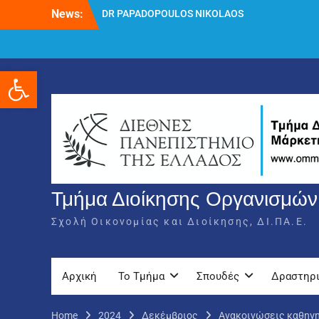
Skip
DR PAPADOPOULOS NIKOLAOS
News:
to
Δρ Παπαδόπουλος Νικόλαος
content
Διαδικασία υποβολής πρόσθετων
δικαιολογητικών και ενστάσεων για τη
Ανοίξτε τη γραμμή εργαλείων
χορήγηση του στεγαστικού επιδόματος
ακαδημαϊκού έτους 2025-2026.
Τμήμα Διοίκησης Οργανισμών,
Σχολή Οικονομίας και Διοίκησης, ΔΙ.ΠΑ.Ε.
Αρχική
Το Τμήμα
Σπουδές
Δραστηρ
Home
2024
Δεκέμβριος
Ανακοινώσεις καθηγ