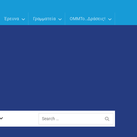
Έρευνα
Γραμματεία
OMMTo…Δράσεις!
Search
for: