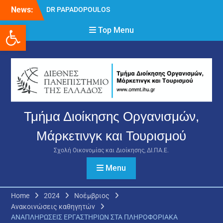
Skip
DR PAPADOPOULOS
News:
to
NIKOLAOS
Ανοίξτε τη γραμμή εργαλείων
content
Top Menu
Δρ Παπαδόπουλος
Νικόλαος
Διαδικασία υποβολής
πρόσθετων
δικαιολογητικών και
ενστάσεων για τη
χορήγηση του
στεγαστικού επιδόματος
Τμήμα Διοίκησης Οργανισμών,
ακαδημαϊκού έτους 2025-
2026.
Μάρκετινγκ και Τουρισμού
Σχολή Οικονομίας και Διοίκησης, ΔΙ.ΠΑ.Ε.
Menu
Home
2024
Νοέμβριος
Ανακοινώσεις καθηγητών
ΑΝΑΠΛΗΡΩΣΕΙΣ ΕΡΓΑΣΤΗΡΙΩΝ ΣΤΑ ΠΛΗΡΟΦΟΡΙΑΚΑ