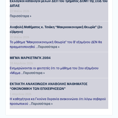
Εκλογικοί κατάλογοι μελών ΔΕΠ του Τμήματος ΔΟΜΤ της ΣΟΔ του
ΔΙΠΑΕ
22 Μαΐου 2026
Περισσότερα »
Αναβολή Μαθήματος κ. Τσιάκη “Μακροοικονομική Θεωρία” (2ο
εξάμηνο)
20 Μαΐου 2026
Το μάθημα “Μακροοικονομική Θεωρία” του Β’ εξαμήνου ΔΕΝ θα
πραγματοποιηθεί …
Περισσότερα »
ΜΙΓΜΑ ΜΑΡΚΕΤΙΝΓΚ 20/04
18 Απριλίου 2026
Ενημερώνονται οι φοιτητές ότι το μάθημα του 2ου εξαμήνου
«Μίγμα …
Περισσότερα »
ΕΚΤΑΚΤΗ ΑΝΑΚΟΙΝΩΣΗ ΑΝΑΒΟΛΗΣ ΜΑΘΗΜΑΤΟΣ
“ΟΙΚΟΝΟΜΙΚΗ ΤΩΝ ΕΠΙΧΕΙΡΗΣΕΩΝ”
1 Απριλίου 2026
Η καθηγήτρια κα Γκούνα Ουρανία ανακοινώνει ότι λόγω σοβαρού
προσωπικού …
Περισσότερα »