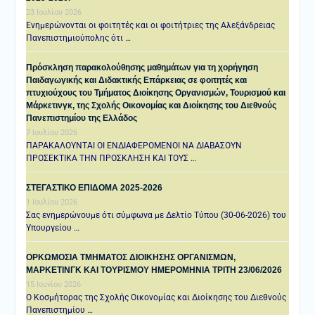
23 Ιουλίου 2026
Ενημερώνονται οι φοιτητές και οι φοιτήτριες της Αλεξάνδρειας
Πανεπιστημιούπολης ότι …
Πρόσκληση παρακολούθησης μαθημάτων για τη χορήγηση
Παιδαγωγικής και Διδακτικής Επάρκειας σε φοιτητές και
πτυχιούχους του Τμήματος Διοίκησης Οργανισμών, Τουρισμού και
Μάρκετινγκ, της Σχολής Οικονομίας και Διοίκησης του Διεθνούς
Πανεπιστημίου της Ελλάδος
7 Ιουλίου 2026
ΠΑΡΑΚΑΛΟΥΝΤΑΙ ΟΙ ΕΝΔΙΑΦΕΡΟΜΕΝΟΙ ΝΑ ΔΙΑΒΑΣΟΥΝ
ΠΡΟΣΕΚΤΙΚΑ ΤΗΝ ΠΡΟΣΚΛΗΣΗ ΚΑΙ ΤΟΥΣ …
ΣΤΕΓΑΣΤΙΚΟ ΕΠΙΔΟΜΑ 2025-2026
1 Ιουλίου 2026
Σας ενημερώνουμε ότι σύμφωνα με Δελτίο Τύπου (30-06-2026) του
Υπουργείου …
ΟΡΚΩΜΟΣΙΑ ΤΜΗΜΑΤΟΣ ΔΙΟΙΚΗΣΗΣ ΟΡΓΑΝΙΣΜΩΝ,
ΜΑΡΚΕΤΙΝΓΚ ΚΑΙ ΤΟΥΡΙΣΜΟΥ ΗΜΕΡΟΜΗΝΙΑ TΡΙΤΗ 23/06/2026
15 Ιουνίου 2026
Ο Κοσμήτορας της Σχολής Οικονομίας και Διοίκησης του Διεθνούς
Πανεπιστημίου …